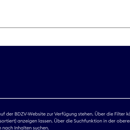
THEMEN
Digitales
Marktdaten
Nachhaltigkei
Nova Award
land
 auf der BDZV-Website zur Verfügung stehen. Über die Filter k
ortiert) anzeigen lassen. Über die Suchfunktion in der obere
Print
 nach Inhalten suchen.