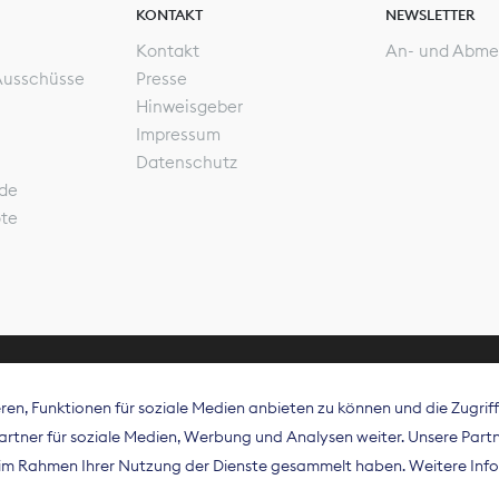
KONTAKT
NEWSLETTER
Kontakt
An- und Abme
Ausschüsse
Presse
Hinweisgeber
Impressum
Datenschutz
de
ote
en, Funktionen für soziale Medien anbieten zu können und die Zugri
rband Digitalpublisher und Zeitungsverleger (BDZV) vert
tner für soziale Medien, Werbung und Analysen weiter. Unsere Partne
isation die Interessen der Zeitungsverlage und digitalen
e im Rahmen Ihrer Nutzung der Dienste gesammelt haben. Weitere Info
 und auf EU-Ebene.