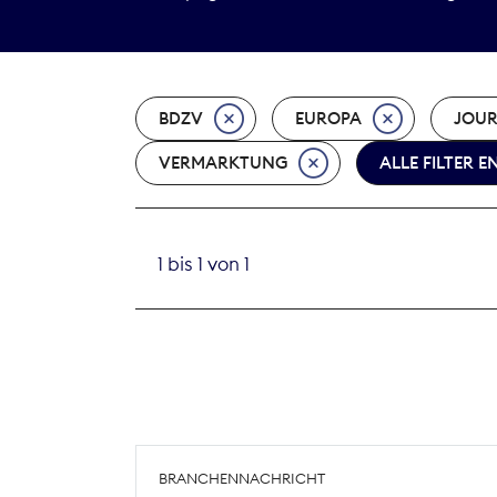
BDZV
EUROPA
JOUR
VERMARKTUNG
ALLE FILTER 
1 bis 1 von 1
BRANCHENNACHRICHT