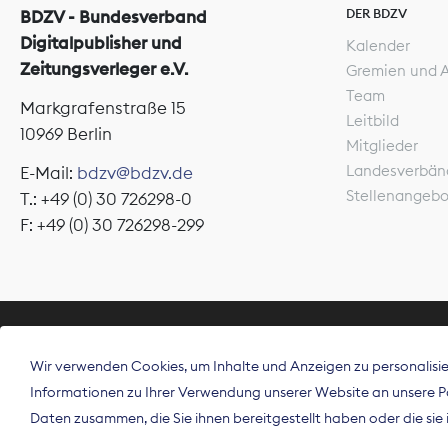
DER BDZV
BDZV - Bundesverband
Digitalpublisher und
Kalender
Zeitungsverleger e.V.
Gremien und 
Team
Markgrafenstraße 15
Leitbild
10969 Berlin
Mitglieder
Landesverbän
E-Mail:
bdzv@bdzv.de
Stellenangeb
T.: +49 (0) 30 726298-0
F: +49 (0) 30 726298-299
ÜBER UNS
Wir verwenden Cookies, um Inhalte und Anzeigen zu personalisier
Der Bundesve
Informationen zu Ihrer Verwendung unserer Website an unsere Par
Spitzenorgan
Daten zusammen, die Sie ihnen bereitgestellt haben oder die si
Deutschland