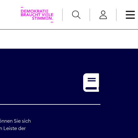
English
Kommunikation
Medienpolitik
t
Nachwuchs
Pressefreiheit
önnen Sie sich
n Leiste der
Recht