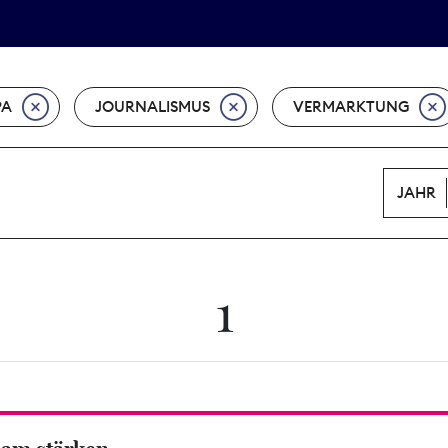
Tarifpolitik
Wächterpreis
PA
JOURNALISMUS
VERMARKTUNG
JAHR
1