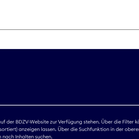
THEMEN
Digitales
Marktdaten
Nachhaltigkei
Nova Award
land
 auf der BDZV-Website zur Verfügung stehen. Über die Filter k
ortiert) anzeigen lassen. Über die Suchfunktion in der obere
Print
 nach Inhalten suchen.