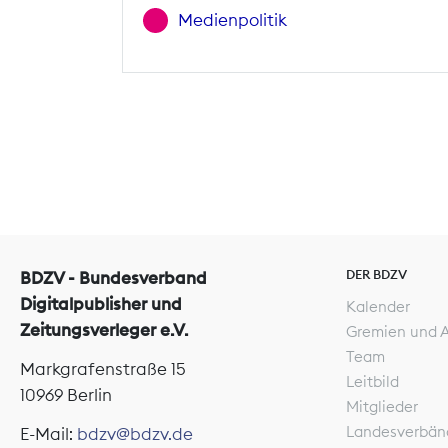
Medienpolitik
DER BDZV
BDZV - Bundesverband
Digitalpublisher und
Kalender
Zeitungsverleger e.V.
Gremien und 
Team
Markgrafenstraße 15
Leitbild
10969 Berlin
Mitglieder
Landesverbän
E-Mail:
bdzv@bdzv.de