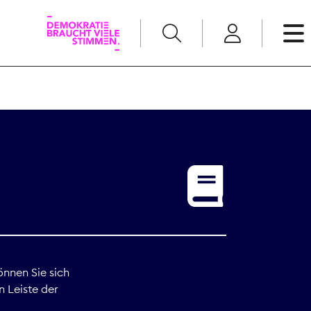
English
Kommunikation
Medienpolitik
t
Nachwuchs
Pressefreiheit
önnen Sie sich
n Leiste der
Recht