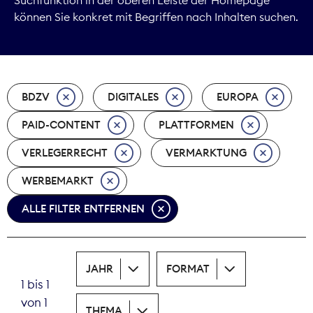
können Sie konkret mit Begriffen nach Inhalten suchen.
Marktdaten
Medienpolitik
BDZV
DIGITALES
EUROPA
Nachhaltigkeit
PAID-CONTENT
PLATTFORMEN
Nachwuchs
VERLEGERRECHT
VERMARKTUNG
Nova Award
WERBEMARKT
Pressefreiheit
ALLE FILTER ENTFERNEN
Print
JAHR
FORMAT
Recht
1 bis 1
von 1
Tarifpolitik
THEMA