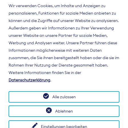
Wir verwenden Cookies, um Inhalte und Anzeigen zu
personalisieren, Funktionen für soziale Medien anbieten zu
können und die Zugriffe auf unserer Website zu analysieren.
Außerdem geben wir Informationen zu Ihrer Verwendung
unserer Website an unsere Partner für soziale Medien,
Werbung und Analysen weiter. Unsere Partner führen diese
Informationen möglicherweise mit weiteren Daten
ÜBER UNS
zusammen, die Sie ihnen bereitgestellt haben oder die sie im
Der Bundesverband Digitalpublisher und
Rahmen Ihrer Nutzung der Dienste gesammelt haben.
Zeitungsverleger (BDZV) vertritt als
Weitere Informationen finden Sie in der
Spitzenorganisation die Interessen der
Datenschutzerklärung
.
Zeitungsverlage und digitalen Publisher in
Deutschland und auf EU-Ebene.
Alle zulassen
Ablehnen
Einstellungen bearbeiten