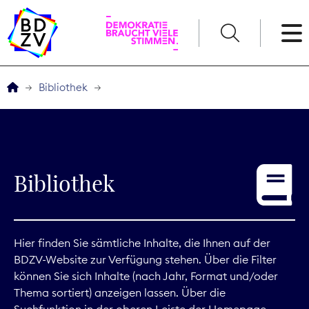
English
Bibliothek
Der BDZV
Veranstaltungen
Bibliothek
Service
THEMEN
Hier finden Sie sämtliche Inhalte, die Ihnen auf der
BDZV-Website zur Verfügung stehen. Über die Filter
Digitales
können Sie sich Inhalte (nach Jahr, Format und/oder
Thema sortiert) anzeigen lassen. Über die
Kommunikation
Suchfunktion in der oberen Leiste der Homepage