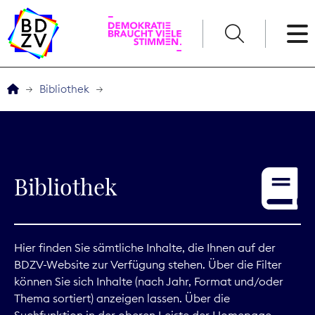
English
Bibliothek
Der BDZV
Veranstaltungen
Bibliothek
Service
THEMEN
Hier finden Sie sämtliche Inhalte, die Ihnen auf der
BDZV-Website zur Verfügung stehen. Über die Filter
Digitales
können Sie sich Inhalte (nach Jahr, Format und/oder
Thema sortiert) anzeigen lassen. Über die
Kommunikation
Suchfunktion in der oberen Leiste der Homepage