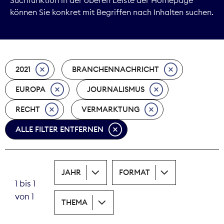
können Sie konkret mit Begriffen nach Inhalten suchen.
Marktdaten
Medienpolitik
2021
BRANCHENNACHRICHT
Nachhaltigkeit
EUROPA
JOURNALISMUS
Nachwuchs
RECHT
VERMARKTUNG
Nova Award
ALLE FILTER ENTFERNEN
Pressefreiheit
Print
JAHR
FORMAT
1 bis 1
Recht
von 1
THEMA
Tarifpolitik