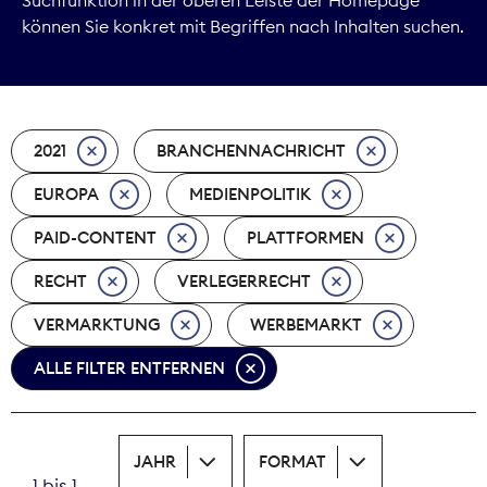
können Sie konkret mit Begriffen nach Inhalten suchen.
Marktdaten
Medienpolitik
2021
BRANCHENNACHRICHT
Nachhaltigkeit
EUROPA
MEDIENPOLITIK
Nachwuchs
PAID-CONTENT
PLATTFORMEN
Nova Award
RECHT
VERLEGERRECHT
Pressefreiheit
VERMARKTUNG
WERBEMARKT
ALLE FILTER ENTFERNEN
Print
Recht
JAHR
FORMAT
Tarifpolitik
1 bis 1