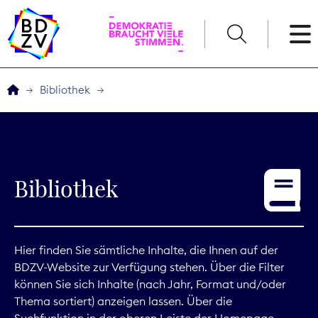
English
Bibliothek
Der BDZV
Veranstaltungen
Bibliothek
Service
THEMEN
Hier finden Sie sämtliche Inhalte, die Ihnen auf der
BDZV-Website zur Verfügung stehen. Über die Filter
Digitales
können Sie sich Inhalte (nach Jahr, Format und/oder
Thema sortiert) anzeigen lassen. Über die
Kommunikation
Suchfunktion in der oberen Leiste der Homepage