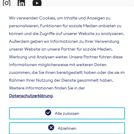
Wir verwenden Cookies, um Inhalte und Anzeigen zu
personalisieren, Funktionen für soziale Medien anbieten zu
können und die Zugriffe auf unserer Website zu analysieren.
Außerdem geben wir Informationen zu Ihrer Verwendung
unserer Website an unsere Partner für soziale Medien,
Werbung und Analysen weiter. Unsere Partner führen diese
Informationen möglicherweise mit weiteren Daten
ÜBER UNS
zusammen, die Sie ihnen bereitgestellt haben oder die sie im
Der Bundesverband Digitalpublisher und
Rahmen Ihrer Nutzung der Dienste gesammelt haben.
Zeitungsverleger (BDZV) vertritt als
Weitere Informationen finden Sie in der
Spitzenorganisation die Interessen der
Datenschutzerklärung
.
Zeitungsverlage und digitalen Publisher in
Deutschland und auf EU-Ebene.
Alle zulassen
Ablehnen