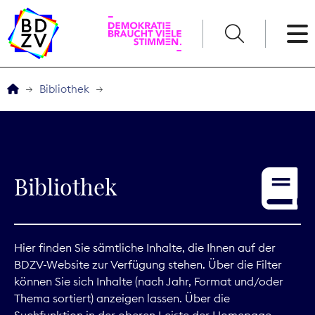
English
Bibliothek
Der BDZV
Veranstaltungen
Bibliothek
Service
THEMEN
Hier finden Sie sämtliche Inhalte, die Ihnen auf der
BDZV-Website zur Verfügung stehen. Über die Filter
Digitales
können Sie sich Inhalte (nach Jahr, Format und/oder
Thema sortiert) anzeigen lassen. Über die
Kommunikation
Suchfunktion in der oberen Leiste der Homepage