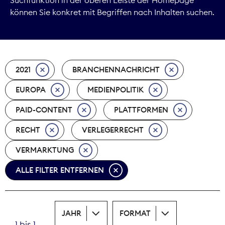
können Sie konkret mit Begriffen nach Inhalten suchen.
Marktdaten
Medienpolitik
2021
BRANCHENNACHRICHT
Nachhaltigkeit
EUROPA
MEDIENPOLITIK
Nachwuchs
PAID-CONTENT
PLATTFORMEN
Nova Award
RECHT
VERLEGERRECHT
Pressefreiheit
VERMARKTUNG
ALLE FILTER ENTFERNEN
Print
Recht
JAHR
FORMAT
Tarifpolitik
1 bis 1