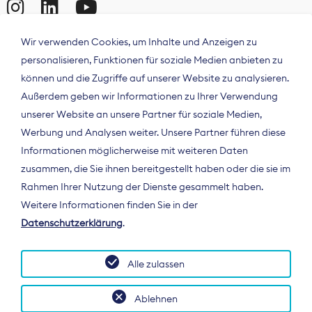
Wir verwenden Cookies, um Inhalte und Anzeigen zu
personalisieren, Funktionen für soziale Medien anbieten zu
können und die Zugriffe auf unserer Website zu analysieren.
Außerdem geben wir Informationen zu Ihrer Verwendung
unserer Website an unsere Partner für soziale Medien,
Werbung und Analysen weiter. Unsere Partner führen diese
Informationen möglicherweise mit weiteren Daten
ÜBER UNS
zusammen, die Sie ihnen bereitgestellt haben oder die sie im
Der Bundesverband Digitalpublisher und
Rahmen Ihrer Nutzung der Dienste gesammelt haben.
Zeitungsverleger (BDZV) vertritt als
Weitere Informationen finden Sie in der
Spitzenorganisation die Interessen der
Datenschutzerklärung
.
Zeitungsverlage und digitalen Publisher in
Deutschland und auf EU-Ebene.
Alle zulassen
Ablehnen