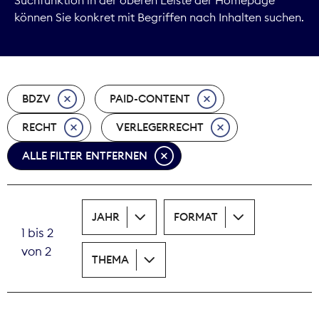
können Sie konkret mit Begriffen nach Inhalten suchen.
Marktdaten
Medienpolitik
BDZV
PAID-CONTENT
Nachhaltigkeit
RECHT
VERLEGERRECHT
Nachwuchs
ALLE FILTER ENTFERNEN
Nova Award
Pressefreiheit
JAHR
FORMAT
1 bis 2
Print
von 2
THEMA
Recht
Tarifpolitik