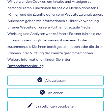
Wir verwenden Cookies, um Inhalte und Anzeigen zu
personalisieren, Funktionen für soziale Medien anbieten zu
können und die Zugriffe auf unserer Website zu analysieren.
Außerdem geben wir Informationen zu Ihrer Verwendung
unserer Website an unsere Partner für soziale Medien,
Werbung und Analysen weiter. Unsere Partner führen diese
Informationen möglicherweise mit weiteren Daten
ÜBER UNS
zusammen, die Sie ihnen bereitgestellt haben oder die sie im
Der Bundesverband Digitalpublisher und
Rahmen Ihrer Nutzung der Dienste gesammelt haben.
Zeitungsverleger (BDZV) vertritt als
Weitere Informationen finden Sie in der
Spitzenorganisation die Interessen der
Datenschutzerklärung
.
Zeitungsverlage und digitalen Publisher in
Deutschland und auf EU-Ebene.
Alle zulassen
Ablehnen
Einstellungen bearbeiten