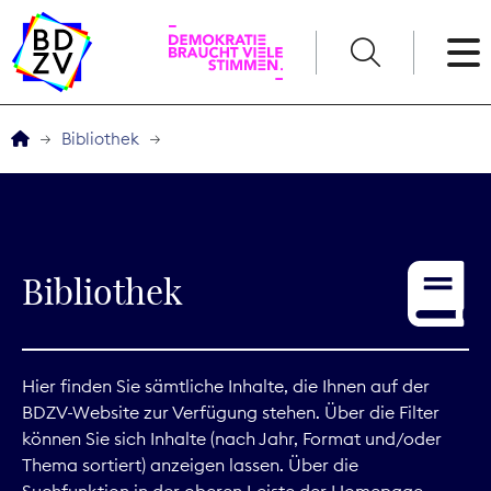
English
Bibliothek
Der BDZV
Veranstaltungen
Bibliothek
Service
THEMEN
Hier finden Sie sämtliche Inhalte, die Ihnen auf der
BDZV-Website zur Verfügung stehen. Über die Filter
Digitales
können Sie sich Inhalte (nach Jahr, Format und/oder
Thema sortiert) anzeigen lassen. Über die
Kommunikation
Suchfunktion in der oberen Leiste der Homepage