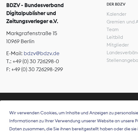
DER BDZV
BDZV - Bundesverband
Digitalpublisher und
Kalender
Zeitungsverleger e.V.
Gremien und 
Team
Markgrafenstraße 15
Leitbild
10969 Berlin
Mitglieder
Landesverbän
E-Mail:
bdzv@bdzv.de
Stellenangeb
T.: +49 (0) 30 726298-0
F: +49 (0) 30 726298-299
ÜBER UNS
Wir verwenden Cookies, um Inhalte und Anzeigen zu personalisier
Der Bundesve
Informationen zu Ihrer Verwendung unserer Website an unsere Par
Spitzenorgan
Daten zusammen, die Sie ihnen bereitgestellt haben oder die si
Deutschland