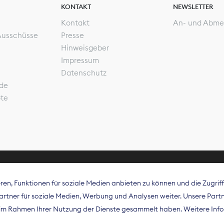
KONTAKT
NEWSLETTER
Kontakt
An- und Abme
Ausschüsse
Presse
Hinweisgeber
Impressum
Datenschutz
de
ote
en, Funktionen für soziale Medien anbieten zu können und die Zugri
rband Digitalpublisher und Zeitungsverleger (BDZV) vert
tner für soziale Medien, Werbung und Analysen weiter. Unsere Partne
isation die Interessen der Zeitungsverlage und digitalen
e im Rahmen Ihrer Nutzung der Dienste gesammelt haben. Weitere Info
 und auf EU-Ebene.