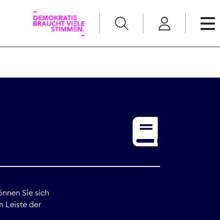
English
Kommunikation
Medienpolitik
t
Nachwuchs
Pressefreiheit
önnen Sie sich
n Leiste der
Recht