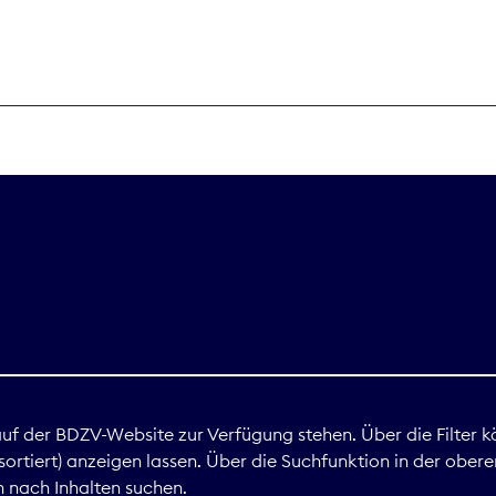
THEMEN
Digitales
Marktdaten
Nachhaltigkei
Nova Award
land
 auf der BDZV-Website zur Verfügung stehen. Über die Filter k
ortiert) anzeigen lassen. Über die Suchfunktion in der obere
Print
 nach Inhalten suchen.