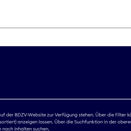
THEMEN
Digitales
Marktdaten
Nachhaltigkei
Nova Award
land
 auf der BDZV-Website zur Verfügung stehen. Über die Filter k
ortiert) anzeigen lassen. Über die Suchfunktion in der obere
Print
 nach Inhalten suchen.