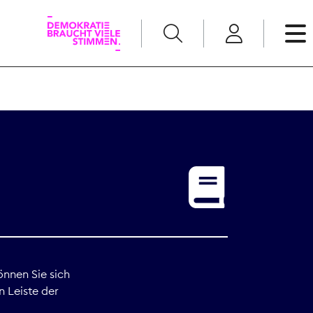
English
Kommunikation
Medienpolitik
t
Nachwuchs
Pressefreiheit
önnen Sie sich
n Leiste der
Recht