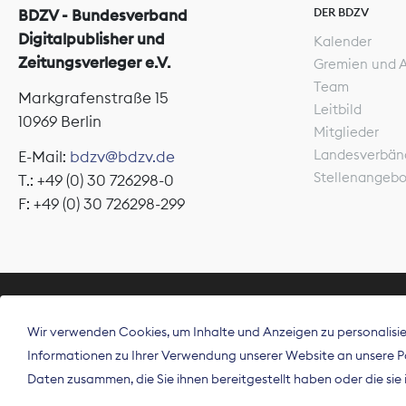
DER BDZV
BDZV - Bundesverband
Digitalpublisher und
Kalender
Zeitungsverleger e.V.
Gremien und 
Team
Markgrafenstraße 15
Leitbild
10969 Berlin
Mitglieder
Landesverbän
E-Mail:
bdzv@bdzv.de
Stellenangeb
T.: +49 (0) 30 726298-0
F: +49 (0) 30 726298-299
ÜBER UNS
Wir verwenden Cookies, um Inhalte und Anzeigen zu personalisier
Der Bundesve
Informationen zu Ihrer Verwendung unserer Website an unsere Par
Spitzenorgan
Daten zusammen, die Sie ihnen bereitgestellt haben oder die si
Deutschland