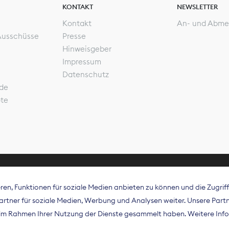
KONTAKT
NEWSLETTER
Kontakt
An- und Abme
Ausschüsse
Presse
Hinweisgeber
Impressum
Datenschutz
de
ote
en, Funktionen für soziale Medien anbieten zu können und die Zugri
rband Digitalpublisher und Zeitungsverleger (BDZV) vert
tner für soziale Medien, Werbung und Analysen weiter. Unsere Partne
isation die Interessen der Zeitungsverlage und digitalen
e im Rahmen Ihrer Nutzung der Dienste gesammelt haben. Weitere Info
 und auf EU-Ebene.