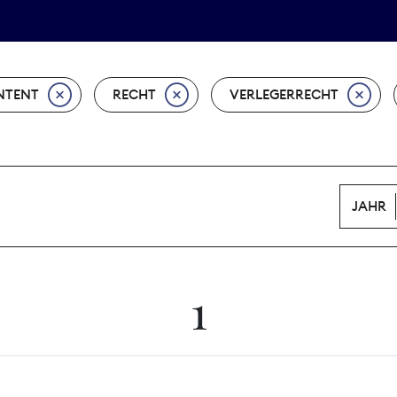
Tarifpolitik
Wächterpreis
NTENT
RECHT
VERLEGERRECHT
JAHR
1