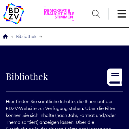
English
Bibliothek
Der BDZV
Veranstaltungen
Bibliothek
Service
THEMEN
Hier finden Sie sämtliche Inhalte, die Ihnen auf der
BDZV-Website zur Verfügung stehen. Über die Filter
Digitales
können Sie sich Inhalte (nach Jahr, Format und/oder
Thema sortiert) anzeigen lassen. Über die
Kommunikation
Suchfunktion in der oberen Leiste der Homepage