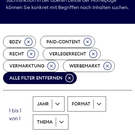
können Sie konkret mit Begriffen nach Inhalten suchen.
Marktdaten
Medienpolitik
BDZV
PAID-CONTENT
Nachhaltigkeit
RECHT
VERLEGERRECHT
Nachwuchs
VERMARKTUNG
WERBEMARKT
Nova Award
ALLE FILTER ENTFERNEN
Pressefreiheit
Print
JAHR
FORMAT
1 bis 1
Recht
von 1
THEMA
Tarifpolitik