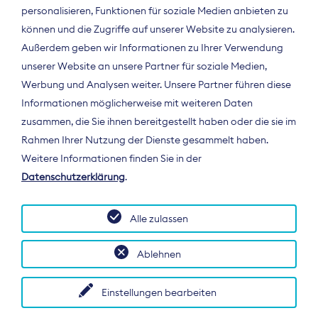
personalisieren, Funktionen für soziale Medien anbieten zu
können und die Zugriffe auf unserer Website zu analysieren.
Außerdem geben wir Informationen zu Ihrer Verwendung
unserer Website an unsere Partner für soziale Medien,
Werbung und Analysen weiter. Unsere Partner führen diese
Informationen möglicherweise mit weiteren Daten
ÜBER UNS
zusammen, die Sie ihnen bereitgestellt haben oder die sie im
Der Bundesverband Digitalpublisher und
Rahmen Ihrer Nutzung der Dienste gesammelt haben.
Zeitungsverleger (BDZV) vertritt als
Weitere Informationen finden Sie in der
Spitzenorganisation die Interessen der
Datenschutzerklärung
.
Zeitungsverlage und digitalen Publisher in
Deutschland und auf EU-Ebene.
Alle zulassen
Ablehnen
Einstellungen bearbeiten
© 2026 BDZV. All rights reserved.