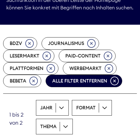
können Sie konkret mit Begriffen nach Inhalten suchen.
Marktdaten
Medienpolitik
BDZV
JOURNALISMUS
Nachhaltigkeit
LESERMARKT
PAID-CONTENT
Nachwuchs
PLATTFORMEN
WERBEMARKT
Nova Award
BEBETA
ALLE FILTER ENTFERNEN
Pressefreiheit
Print
JAHR
FORMAT
1 bis 2
Recht
von 2
THEMA
Tarifpolitik