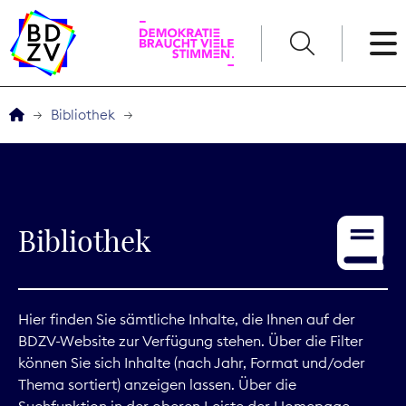
English
Bibliothek
Der BDZV
Veranstaltungen
Bibliothek
Service
THEMEN
Hier finden Sie sämtliche Inhalte, die Ihnen auf der
BDZV-Website zur Verfügung stehen. Über die Filter
Digitales
können Sie sich Inhalte (nach Jahr, Format und/oder
Thema sortiert) anzeigen lassen. Über die
Kommunikation
Suchfunktion in der oberen Leiste der Homepage