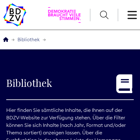
English
Bibliothek
Der BDZV
Veranstaltungen
Bibliothek
Service
THEMEN
Hier finden Sie sämtliche Inhalte, die Ihnen auf der
BDZV-Website zur Verfügung stehen. Über die Filter
Digitales
können Sie sich Inhalte (nach Jahr, Format und/oder
Thema sortiert) anzeigen lassen. Über die
Kommunikation
Suchfunktion in der oberen Leiste der Homepage