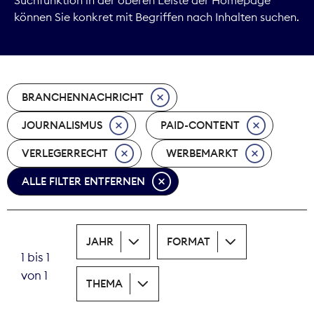
können Sie konkret mit Begriffen nach Inhalten suchen.
Marktdaten
Medienpolitik
BRANCHENNACHRICHT
Nachhaltigkeit
JOURNALISMUS
PAID-CONTENT
Nachwuchs
VERLEGERRECHT
WERBEMARKT
Nova Award
ALLE FILTER ENTFERNEN
Pressefreiheit
Print
JAHR
FORMAT
1 bis 1
Recht
von 1
THEMA
Tarifpolitik