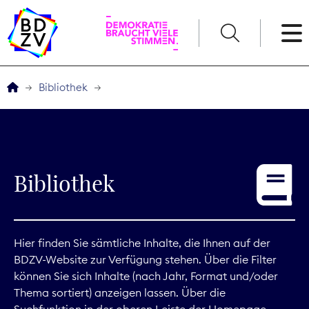
English
Bibliothek
Der BDZV
Veranstaltungen
Bibliothek
Service
THEMEN
Hier finden Sie sämtliche Inhalte, die Ihnen auf der
BDZV-Website zur Verfügung stehen. Über die Filter
Digitales
können Sie sich Inhalte (nach Jahr, Format und/oder
Thema sortiert) anzeigen lassen. Über die
Kommunikation
Suchfunktion in der oberen Leiste der Homepage