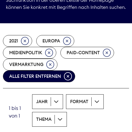
können Sie konkret mit Begriffen nach Inhalten suchen.
Marktdaten
Medienpolitik
2021
EUROPA
Nachhaltigkeit
MEDIENPOLITIK
PAID-CONTENT
Nachwuchs
VERMARKTUNG
Nova Award
ALLE FILTER ENTFERNEN
Pressefreiheit
Print
JAHR
FORMAT
1 bis 1
Recht
von 1
THEMA
Tarifpolitik