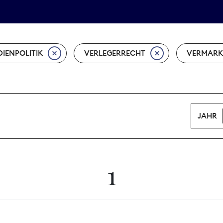
Tarifpolitik
Wächterpreis
IENPOLITIK
VERLEGERRECHT
VERMAR
JAHR
1