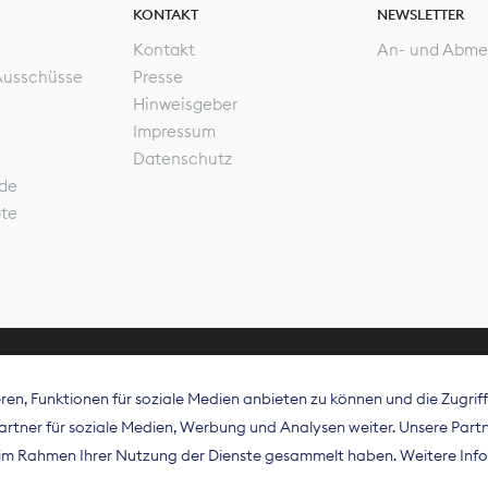
KONTAKT
NEWSLETTER
Kontakt
An- und Abme
Ausschüsse
Presse
Hinweisgeber
Impressum
Datenschutz
de
ote
en, Funktionen für soziale Medien anbieten zu können und die Zugri
rband Digitalpublisher und Zeitungsverleger (BDZV) vert
tner für soziale Medien, Werbung und Analysen weiter. Unsere Partne
isation die Interessen der Zeitungsverlage und digitalen
e im Rahmen Ihrer Nutzung der Dienste gesammelt haben. Weitere Info
 und auf EU-Ebene.