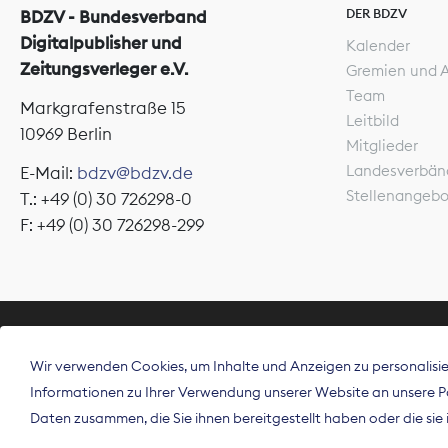
DER BDZV
BDZV - Bundesverband
Digitalpublisher und
Kalender
Zeitungsverleger e.V.
Gremien und 
Team
Markgrafenstraße 15
Leitbild
10969 Berlin
Mitglieder
Landesverbän
E-Mail:
bdzv@bdzv.de
Stellenangeb
T.: +49 (0) 30 726298-0
F: +49 (0) 30 726298-299
ÜBER UNS
Wir verwenden Cookies, um Inhalte und Anzeigen zu personalisier
Der Bundesve
Informationen zu Ihrer Verwendung unserer Website an unsere Par
Spitzenorgan
Daten zusammen, die Sie ihnen bereitgestellt haben oder die si
Deutschland