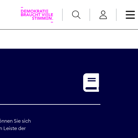
English
Kommunikation
Medienpolitik
t
Nachwuchs
Pressefreiheit
önnen Sie sich
n Leiste der
Recht