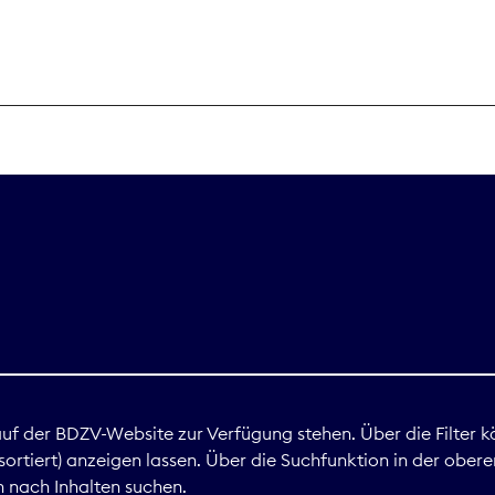
THEMEN
Digitales
Marktdaten
Nachhaltigkei
Nova Award
land
 auf der BDZV-Website zur Verfügung stehen. Über die Filter k
ortiert) anzeigen lassen. Über die Suchfunktion in der obere
Print
 nach Inhalten suchen.