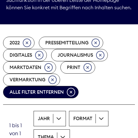
können Sie konkret mit Begriffen nach Inhalten suchen.
Marktdaten
Medienpolitik
2022
PRESSEMITTEILUNG
Nachhaltigkeit
DIGITALES
JOURNALISMUS
Nachwuchs
MARKTDATEN
PRINT
Nova Award
VERMARKTUNG
Pressefreiheit
ALLE FILTER ENTFERNEN
Print
JAHR
FORMAT
Recht
1 bis 1
von 1
Tarifpolitik
THEMA