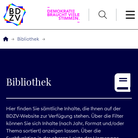
English
Bibliothek
Der BDZV
Veranstaltungen
Bibliothek
Service
THEMEN
Hier finden Sie sämtliche Inhalte, die Ihnen auf der
BDZV-Website zur Verfügung stehen. Über die Filter
Digitales
können Sie sich Inhalte (nach Jahr, Format und/oder
Thema sortiert) anzeigen lassen. Über die
Kommunikation
Suchfunktion in der oberen Leiste der Homepage