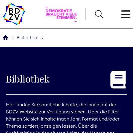
English
Bibliothek
Der BDZV
Veranstaltungen
Bibliothek
Service
THEMEN
Hier finden Sie sämtliche Inhalte, die Ihnen auf der
BDZV-Website zur Verfügung stehen. Über die Filter
Digitales
können Sie sich Inhalte (nach Jahr, Format und/oder
Thema sortiert) anzeigen lassen. Über die
Kommunikation
Suchfunktion in der oberen Leiste der Homepage