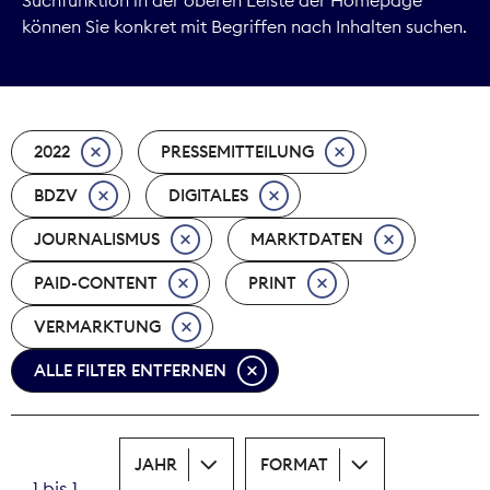
können Sie konkret mit Begriffen nach Inhalten suchen.
Marktdaten
Medienpolitik
2022
PRESSEMITTEILUNG
Nachhaltigkeit
BDZV
DIGITALES
Nachwuchs
JOURNALISMUS
MARKTDATEN
Nova Award
PAID-CONTENT
PRINT
Pressefreiheit
VERMARKTUNG
ALLE FILTER ENTFERNEN
Print
Recht
JAHR
FORMAT
Tarifpolitik
1 bis 1