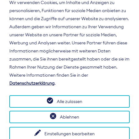
Wir verwenden Cookies, um Inhalte und Anzeigen zu
personalisieren, Funktionen für soziale Medien anbieten zu
können und die Zugriffe auf unserer Website zu analysieren.
Außerdem geben wir Informationen zu Ihrer Verwendung
unserer Website an unsere Partner für soziale Medien,
Werbung und Analysen weiter. Unsere Partner führen diese
Informationen möglicherweise mit weiteren Daten
ÜBER UNS
zusammen, die Sie ihnen bereitgestellt haben oder die sie im
Der Bundesverband Digitalpublisher und
Rahmen Ihrer Nutzung der Dienste gesammelt haben.
Zeitungsverleger (BDZV) vertritt als
Weitere Informationen finden Sie in der
Spitzenorganisation die Interessen der
Datenschutzerklärung
.
Zeitungsverlage und digitalen Publisher in
Deutschland und auf EU-Ebene.
Alle zulassen
Ablehnen
Einstellungen bearbeiten