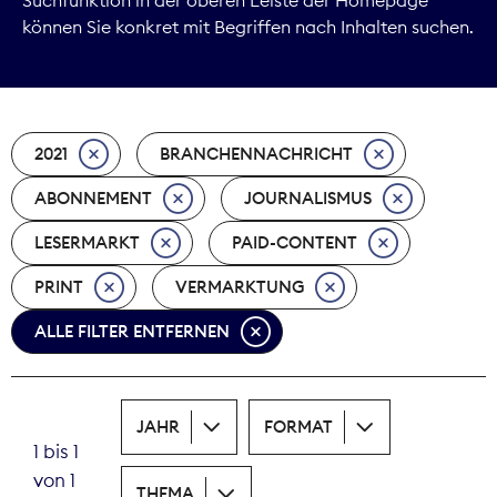
können Sie konkret mit Begriffen nach Inhalten suchen.
Marktdaten
Medienpolitik
2021
BRANCHENNACHRICHT
Nachhaltigkeit
ABONNEMENT
JOURNALISMUS
Nachwuchs
LESERMARKT
PAID-CONTENT
Nova Award
PRINT
VERMARKTUNG
Pressefreiheit
ALLE FILTER ENTFERNEN
Print
JAHR
FORMAT
Recht
1 bis 1
von 1
Tarifpolitik
THEMA