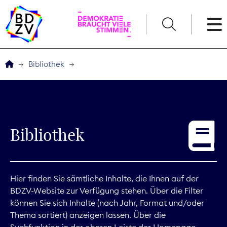
English
Bibliothek
Der BDZV
Veranstaltungen
Bibliothek
Service
THEMEN
Hier finden Sie sämtliche Inhalte, die Ihnen auf der
BDZV-Website zur Verfügung stehen. Über die Filter
Digitales
können Sie sich Inhalte (nach Jahr, Format und/oder
Thema sortiert) anzeigen lassen. Über die
Kommunikation
Suchfunktion in der oberen Leiste der Homepage