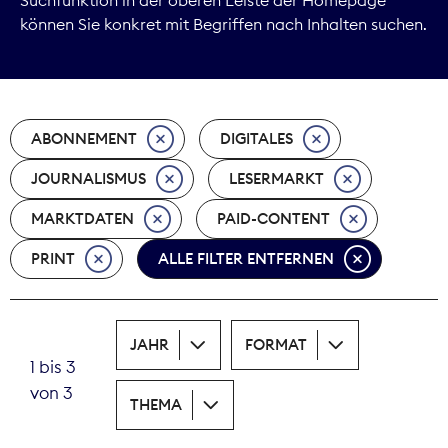
können Sie konkret mit Begriffen nach Inhalten suchen.
Marktdaten
Medienpolitik
ABONNEMENT
DIGITALES
Nachhaltigkeit
JOURNALISMUS
LESERMARKT
Nachwuchs
MARKTDATEN
PAID-CONTENT
Nova Award
PRINT
ALLE FILTER ENTFERNEN
Pressefreiheit
Print
JAHR
FORMAT
1 bis 3
Recht
von 3
THEMA
Tarifpolitik