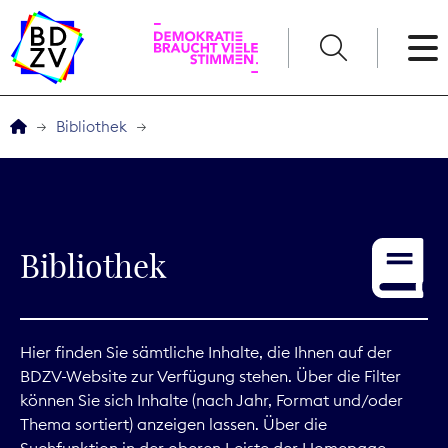
English
Bibliothek
Der BDZV
Veranstaltungen
Bibliothek
Service
THEMEN
Hier finden Sie sämtliche Inhalte, die Ihnen auf der
BDZV-Website zur Verfügung stehen. Über die Filter
Digitales
können Sie sich Inhalte (nach Jahr, Format und/oder
Thema sortiert) anzeigen lassen. Über die
Kommunikation
Suchfunktion in der oberen Leiste der Homepage