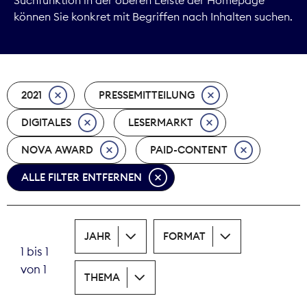
können Sie konkret mit Begriffen nach Inhalten suchen.
Marktdaten
Medienpolitik
2021
PRESSEMITTEILUNG
Nachhaltigkeit
DIGITALES
LESERMARKT
Nachwuchs
NOVA AWARD
PAID-CONTENT
Nova Award
ALLE FILTER ENTFERNEN
Pressefreiheit
Print
JAHR
FORMAT
1 bis 1
Recht
von 1
THEMA
Tarifpolitik