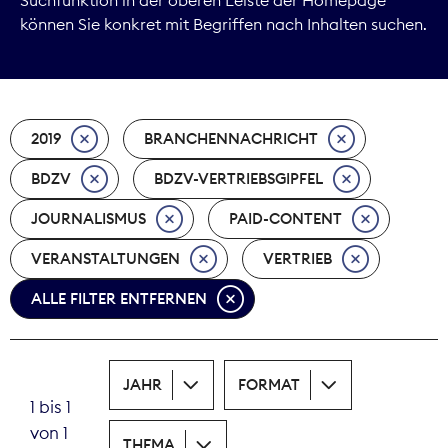
können Sie konkret mit Begriffen nach Inhalten suchen.
Marktdaten
Medienpolitik
2019
BRANCHENNACHRICHT
Nachhaltigkeit
BDZV
BDZV-VERTRIEBSGIPFEL
Nachwuchs
JOURNALISMUS
PAID-CONTENT
Nova Award
VERANSTALTUNGEN
VERTRIEB
Pressefreiheit
ALLE FILTER ENTFERNEN
Print
JAHR
FORMAT
Recht
1 bis 1
von 1
Tarifpolitik
THEMA