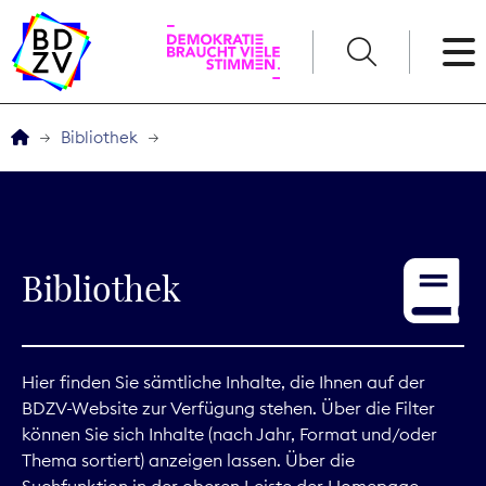
English
Bibliothek
Der BDZV
Veranstaltungen
Bibliothek
Service
THEMEN
Hier finden Sie sämtliche Inhalte, die Ihnen auf der
BDZV-Website zur Verfügung stehen. Über die Filter
Digitales
können Sie sich Inhalte (nach Jahr, Format und/oder
Thema sortiert) anzeigen lassen. Über die
Kommunikation
Suchfunktion in der oberen Leiste der Homepage