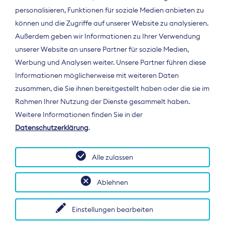
personalisieren, Funktionen für soziale Medien anbieten zu
können und die Zugriffe auf unserer Website zu analysieren.
Außerdem geben wir Informationen zu Ihrer Verwendung
unserer Website an unsere Partner für soziale Medien,
Werbung und Analysen weiter. Unsere Partner führen diese
Informationen möglicherweise mit weiteren Daten
ÜBER UNS
zusammen, die Sie ihnen bereitgestellt haben oder die sie im
Der Bundesverband Digitalpublisher und
Rahmen Ihrer Nutzung der Dienste gesammelt haben.
Zeitungsverleger (BDZV) vertritt als
Weitere Informationen finden Sie in der
Spitzenorganisation die Interessen der
Datenschutzerklärung
.
Zeitungsverlage und digitalen Publisher in
Deutschland und auf EU-Ebene.
Alle zulassen
Ablehnen
Einstellungen bearbeiten
© 2026 BDZV. All rights reserved.