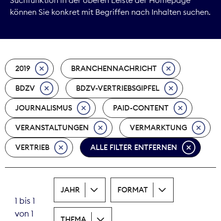
können Sie konkret mit Begriffen nach Inhalten suchen.
Marktdaten
Medienpolitik
2019
BRANCHENNACHRICHT
Nachhaltigkeit
BDZV
BDZV-VERTRIEBSGIPFEL
Nachwuchs
JOURNALISMUS
PAID-CONTENT
Nova Award
VERANSTALTUNGEN
VERMARKTUNG
Pressefreiheit
VERTRIEB
ALLE FILTER ENTFERNEN
Print
JAHR
FORMAT
Recht
1 bis 1
von 1
Tarifpolitik
THEMA