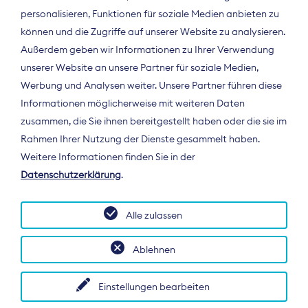
personalisieren, Funktionen für soziale Medien anbieten zu
können und die Zugriffe auf unserer Website zu analysieren.
Außerdem geben wir Informationen zu Ihrer Verwendung
unserer Website an unsere Partner für soziale Medien,
Werbung und Analysen weiter. Unsere Partner führen diese
Informationen möglicherweise mit weiteren Daten
ÜBER UNS
zusammen, die Sie ihnen bereitgestellt haben oder die sie im
Der Bundesverband Digitalpublisher und
Rahmen Ihrer Nutzung der Dienste gesammelt haben.
Zeitungsverleger (BDZV) vertritt als
Weitere Informationen finden Sie in der
Spitzenorganisation die Interessen der
Datenschutzerklärung
.
Zeitungsverlage und digitalen Publisher in
Deutschland und auf EU-Ebene.
Alle zulassen
Ablehnen
Einstellungen bearbeiten
© 2026 BDZV. All rights reserved.