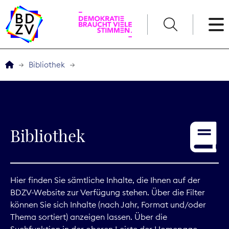
English
Bibliothek
Der BDZV
Veranstaltungen
Bibliothek
Service
THEMEN
Hier finden Sie sämtliche Inhalte, die Ihnen auf der
BDZV-Website zur Verfügung stehen. Über die Filter
Digitales
können Sie sich Inhalte (nach Jahr, Format und/oder
Thema sortiert) anzeigen lassen. Über die
Kommunikation
Suchfunktion in der oberen Leiste der Homepage