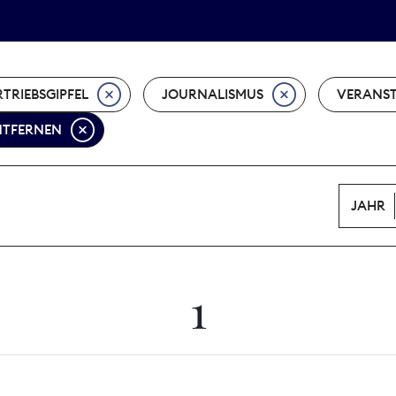
Tarifpolitik
Wächterpreis
TRIEBSGIPFEL
JOURNALISMUS
VERANS
ENTFERNEN
JAHR
1