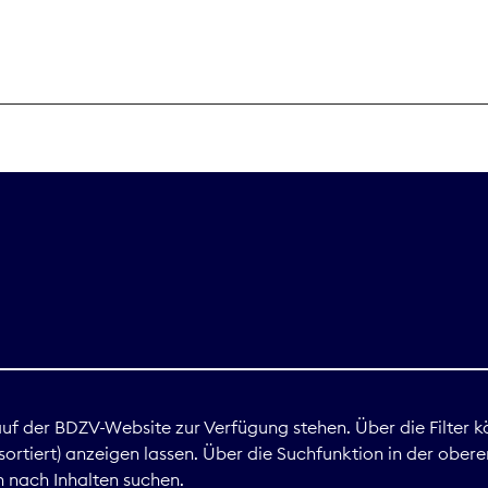
THEMEN
Digitales
Marktdaten
Nachhaltigkei
Nova Award
land
 auf der BDZV-Website zur Verfügung stehen. Über die Filter k
ortiert) anzeigen lassen. Über die Suchfunktion in der obere
Print
 nach Inhalten suchen.