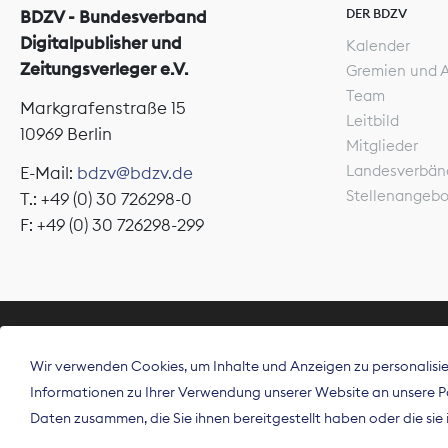
DER BDZV
BDZV - Bundesverband
Digitalpublisher und
Kalender
Zeitungsverleger e.V.
Gremien und 
Team
Markgrafenstraße 15
Leitbild
10969 Berlin
Mitglieder
Landesverbän
E-Mail:
bdzv@bdzv.de
Stellenangeb
T.: +49 (0) 30 726298-0
F: +49 (0) 30 726298-299
ÜBER UNS
Wir verwenden Cookies, um Inhalte und Anzeigen zu personalisier
Der Bundesve
Informationen zu Ihrer Verwendung unserer Website an unsere Par
Spitzenorgan
Daten zusammen, die Sie ihnen bereitgestellt haben oder die si
Deutschland