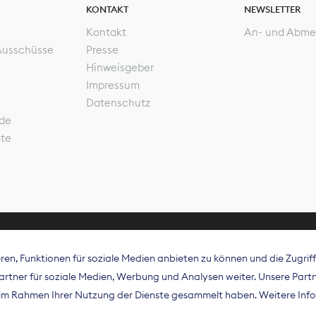
KONTAKT
NEWSLETTER
Kontakt
An- und Abme
Ausschüsse
Presse
Hinweisgeber
Impressum
Datenschutz
de
ote
en, Funktionen für soziale Medien anbieten zu können und die Zugri
rband Digitalpublisher und Zeitungsverleger (BDZV) vert
tner für soziale Medien, Werbung und Analysen weiter. Unsere Partne
isation die Interessen der Zeitungsverlage und digitalen
e im Rahmen Ihrer Nutzung der Dienste gesammelt haben. Weitere Info
 und auf EU-Ebene.