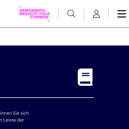
English
Kommunikation
Medienpolitik
t
Nachwuchs
Pressefreiheit
önnen Sie sich
n Leiste der
Recht