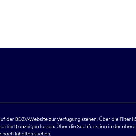
THEMEN
Digitales
Marktdaten
Nachhaltigkei
Nova Award
land
 auf der BDZV-Website zur Verfügung stehen. Über die Filter k
ortiert) anzeigen lassen. Über die Suchfunktion in der obere
Print
 nach Inhalten suchen.