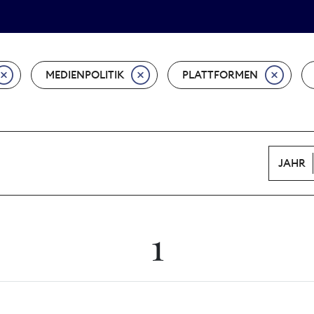
Tarifpolitik
Wächterpreis
MEDIENPOLITIK
PLATTFORMEN
JAHR
1