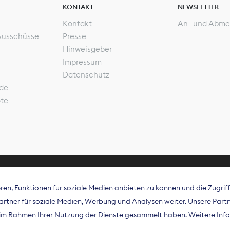
KONTAKT
NEWSLETTER
Kontakt
An- und Abme
Ausschüsse
Presse
Hinweisgeber
Impressum
Datenschutz
de
ote
en, Funktionen für soziale Medien anbieten zu können und die Zugri
rband Digitalpublisher und Zeitungsverleger (BDZV) vert
tner für soziale Medien, Werbung und Analysen weiter. Unsere Partne
isation die Interessen der Zeitungsverlage und digitalen
e im Rahmen Ihrer Nutzung der Dienste gesammelt haben. Weitere Info
 und auf EU-Ebene.