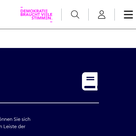
English
Kommunikation
Medienpolitik
t
Nachwuchs
Pressefreiheit
önnen Sie sich
n Leiste der
Recht