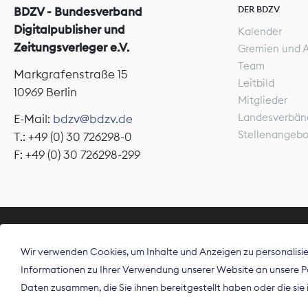
DER BDZV
BDZV - Bundesverband
Digitalpublisher und
Kalender
Zeitungsverleger e.V.
Gremien und 
Team
Markgrafenstraße 15
Leitbild
10969 Berlin
Mitglieder
Landesverbän
E-Mail:
bdzv@bdzv.de
Stellenangeb
T.: +49 (0) 30 726298-0
F: +49 (0) 30 726298-299
ÜBER UNS
Wir verwenden Cookies, um Inhalte und Anzeigen zu personalisier
Der Bundesve
Informationen zu Ihrer Verwendung unserer Website an unsere Par
Spitzenorgan
Daten zusammen, die Sie ihnen bereitgestellt haben oder die si
Deutschland