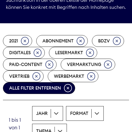
können Sie konkret mit Begriffen nach Inhalten suchen.
Marktdaten
Medienpolitik
2021
ABONNEMENT
BDZV
Nachhaltigkeit
DIGITALES
LESERMARKT
Nachwuchs
PAID-CONTENT
VERMARKTUNG
Nova Award
VERTRIEB
WERBEMARKT
Pressefreiheit
ALLE FILTER ENTFERNEN
Print
JAHR
FORMAT
Recht
1 bis 1
von 1
Tarifpolitik
THEMA