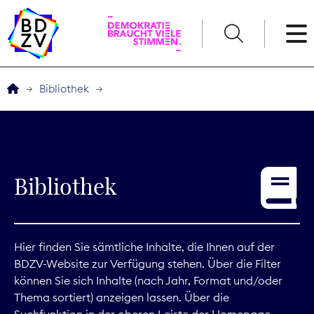
English
Bibliothek
Der BDZV
Veranstaltungen
Bibliothek
Service
THEMEN
Hier finden Sie sämtliche Inhalte, die Ihnen auf der
BDZV-Website zur Verfügung stehen. Über die Filter
Digitales
können Sie sich Inhalte (nach Jahr, Format und/oder
Thema sortiert) anzeigen lassen. Über die
Kommunikation
Suchfunktion in der oberen Leiste der Homepage