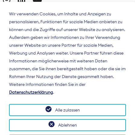
Wir verwenden Cookies, um Inhalte und Anzeigen zu
personalisieren, Funktionen für soziale Medien anbieten zu
können und die Zugriffe auf unserer Website zu analysieren.
Außerdem geben wir Informationen zu Ihrer Verwendung
unserer Website an unsere Partner für soziale Medien,
Werbung und Analysen weiter. Unsere Partner führen diese
Informationen möglicherweise mit weiteren Daten
ÜBER UNS
zusammen, die Sie ihnen bereitgestellt haben oder die sie im
Der Bundesverband Digitalpublisher und
Rahmen Ihrer Nutzung der Dienste gesammelt haben.
Zeitungsverleger (BDZV) vertritt als
Weitere Informationen finden Sie in der
Spitzenorganisation die Interessen der
Datenschutzerklärung
.
Zeitungsverlage und digitalen Publisher in
Deutschland und auf EU-Ebene.
Alle zulassen
Ablehnen