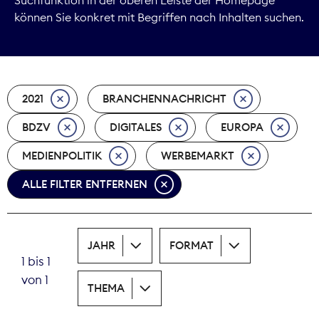
können Sie konkret mit Begriffen nach Inhalten suchen.
Marktdaten
Medienpolitik
2021
BRANCHENNACHRICHT
Nachhaltigkeit
BDZV
DIGITALES
EUROPA
Nachwuchs
MEDIENPOLITIK
WERBEMARKT
Nova Award
ALLE FILTER ENTFERNEN
Pressefreiheit
Print
JAHR
FORMAT
1 bis 1
Recht
von 1
THEMA
Tarifpolitik