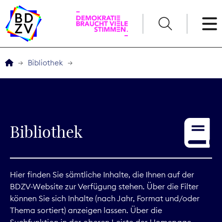
English
Bibliothek
Der BDZV
Veranstaltungen
Bibliothek
Service
THEMEN
Hier finden Sie sämtliche Inhalte, die Ihnen auf der
BDZV-Website zur Verfügung stehen. Über die Filter
Digitales
können Sie sich Inhalte (nach Jahr, Format und/oder
Thema sortiert) anzeigen lassen. Über die
Kommunikation
Suchfunktion in der oberen Leiste der Homepage