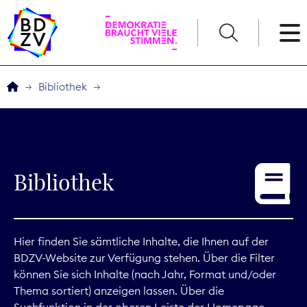
English
Bibliothek
Der BDZV
Veranstaltungen
Bibliothek
Service
THEMEN
Hier finden Sie sämtliche Inhalte, die Ihnen auf der
BDZV-Website zur Verfügung stehen. Über die Filter
Digitales
können Sie sich Inhalte (nach Jahr, Format und/oder
Thema sortiert) anzeigen lassen. Über die
Kommunikation
Suchfunktion in der oberen Leiste der Homepage