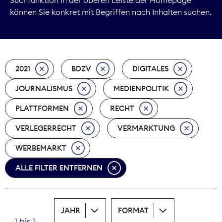
können Sie konkret mit Begriffen nach Inhalten suchen.
Marktdaten
Medienpolitik
2021
BDZV
DIGITALES
Nachhaltigkeit
JOURNALISMUS
MEDIENPOLITIK
Nachwuchs
PLATTFORMEN
RECHT
Nova Award
VERLEGERRECHT
VERMARKTUNG
Pressefreiheit
WERBEMARKT
ALLE FILTER ENTFERNEN
Print
Recht
JAHR
FORMAT
Tarifpolitik
1 bis 1