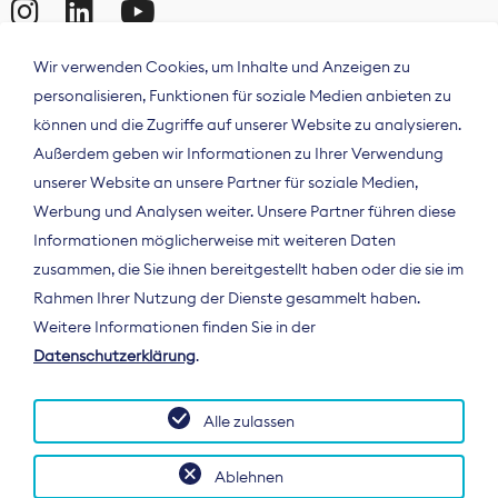
Wir verwenden Cookies, um Inhalte und Anzeigen zu
personalisieren, Funktionen für soziale Medien anbieten zu
können und die Zugriffe auf unserer Website zu analysieren.
Außerdem geben wir Informationen zu Ihrer Verwendung
unserer Website an unsere Partner für soziale Medien,
Werbung und Analysen weiter. Unsere Partner führen diese
Informationen möglicherweise mit weiteren Daten
ÜBER UNS
zusammen, die Sie ihnen bereitgestellt haben oder die sie im
Der Bundesverband Digitalpublisher und
Rahmen Ihrer Nutzung der Dienste gesammelt haben.
Zeitungsverleger (BDZV) vertritt als
Weitere Informationen finden Sie in der
Spitzenorganisation die Interessen der
Datenschutzerklärung
.
Zeitungsverlage und digitalen Publisher in
Deutschland und auf EU-Ebene.
Alle zulassen
Ablehnen