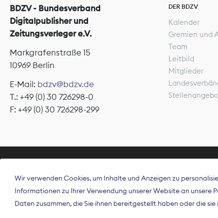
DER BDZV
BDZV - Bundesverband
Digitalpublisher und
Kalender
Zeitungsverleger e.V.
Gremien und 
Team
Markgrafenstraße 15
Leitbild
10969 Berlin
Mitglieder
Landesverbän
E-Mail:
bdzv@bdzv.de
Stellenangeb
T.: +49 (0) 30 726298-0
F: +49 (0) 30 726298-299
ÜBER UNS
Wir verwenden Cookies, um Inhalte und Anzeigen zu personalisier
Der Bundesve
Informationen zu Ihrer Verwendung unserer Website an unsere Par
Spitzenorgan
Daten zusammen, die Sie ihnen bereitgestellt haben oder die si
Deutschland