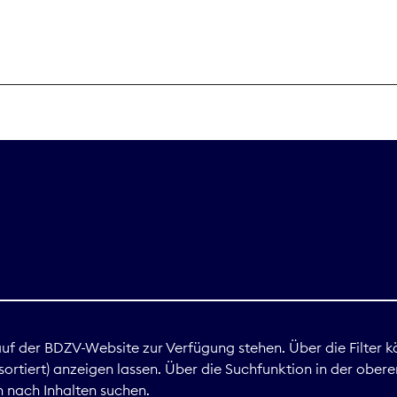
THEMEN
Digitales
Marktdaten
Nachhaltigkei
Nova Award
land
 auf der BDZV-Website zur Verfügung stehen. Über die Filter k
ortiert) anzeigen lassen. Über die Suchfunktion in der obere
Print
 nach Inhalten suchen.