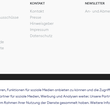
KONTAKT
NEWSLETTER
Kontakt
An- und Abme
Ausschüsse
Presse
Hinweisgeber
Impressum
Datenschutz
de
ote
en, Funktionen für soziale Medien anbieten zu können und die Zugri
rband Digitalpublisher und Zeitungsverleger (BDZV) vert
tner für soziale Medien, Werbung und Analysen weiter. Unsere Partne
isation die Interessen der Zeitungsverlage und digitalen
e im Rahmen Ihrer Nutzung der Dienste gesammelt haben. Weitere Info
 und auf EU-Ebene.