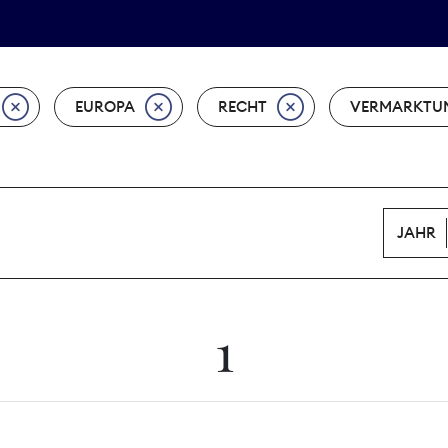
Tarifpolitik
Wächterpreis
EUROPA
RECHT
VERMARKTU
JAHR
1