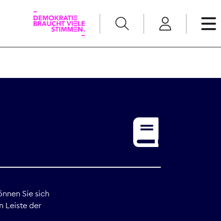
English
Kommunikation
Medienpolitik
t
Nachwuchs
Pressefreiheit
önnen Sie sich
n Leiste der
Recht