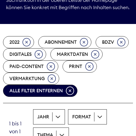
können Sie konkret mit Begriffen nach Inhalten suchen.
Marktdaten
Medienpolitik
2022
ABONNEMENT
BDZV
Nachhaltigkeit
DIGITALES
MARKTDATEN
Nachwuchs
PAID-CONTENT
PRINT
Nova Award
VERMARKTUNG
Pressefreiheit
ALLE FILTER ENTFERNEN
Print
JAHR
FORMAT
Recht
1 bis 1
von 1
Tarifpolitik
THEMA