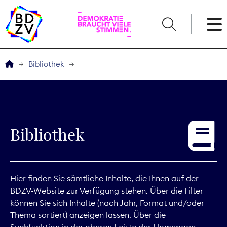
English
Bibliothek
Der BDZV
Veranstaltungen
Bibliothek
Service
THEMEN
Hier finden Sie sämtliche Inhalte, die Ihnen auf der
BDZV-Website zur Verfügung stehen. Über die Filter
Digitales
können Sie sich Inhalte (nach Jahr, Format und/oder
Thema sortiert) anzeigen lassen. Über die
Kommunikation
Suchfunktion in der oberen Leiste der Homepage