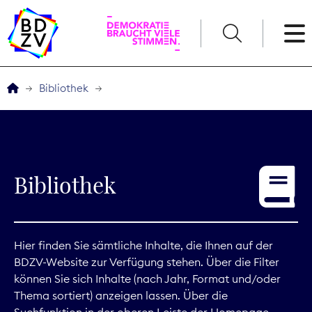
English
Bibliothek
Der BDZV
Veranstaltungen
Bibliothek
Service
THEMEN
Hier finden Sie sämtliche Inhalte, die Ihnen auf der
BDZV-Website zur Verfügung stehen. Über die Filter
Digitales
können Sie sich Inhalte (nach Jahr, Format und/oder
Thema sortiert) anzeigen lassen. Über die
Kommunikation
Suchfunktion in der oberen Leiste der Homepage