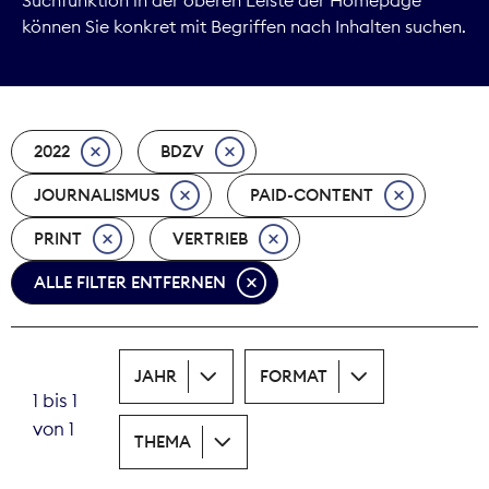
können Sie konkret mit Begriffen nach Inhalten suchen.
Marktdaten
Medienpolitik
2022
BDZV
Nachhaltigkeit
JOURNALISMUS
PAID-CONTENT
Nachwuchs
PRINT
VERTRIEB
Nova Award
ALLE FILTER ENTFERNEN
Pressefreiheit
Print
JAHR
FORMAT
1 bis 1
Recht
von 1
THEMA
Tarifpolitik