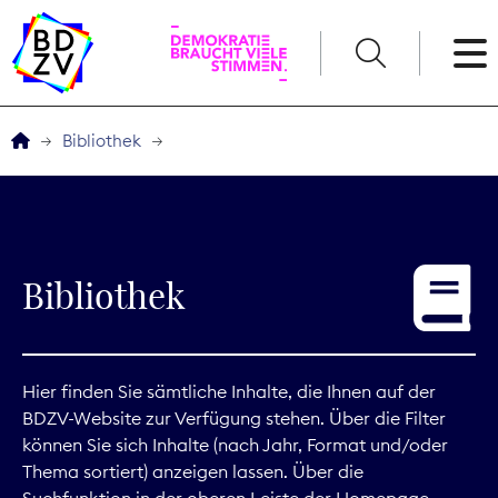
English
Bibliothek
Der BDZV
Veranstaltungen
Bibliothek
Service
THEMEN
Hier finden Sie sämtliche Inhalte, die Ihnen auf der
BDZV-Website zur Verfügung stehen. Über die Filter
Digitales
können Sie sich Inhalte (nach Jahr, Format und/oder
Thema sortiert) anzeigen lassen. Über die
Kommunikation
Suchfunktion in der oberen Leiste der Homepage