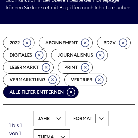
können Sie konkret mit Begriffen nach Inhalten suchen.
Marktdaten
Medienpolitik
2022
ABONNEMENT
BDZV
Nachhaltigkeit
DIGITALES
JOURNALISMUS
Nachwuchs
LESERMARKT
PRINT
Nova Award
VERMARKTUNG
VERTRIEB
Pressefreiheit
ALLE FILTER ENTFERNEN
Print
JAHR
FORMAT
Recht
1 bis 1
von 1
Tarifpolitik
THEMA