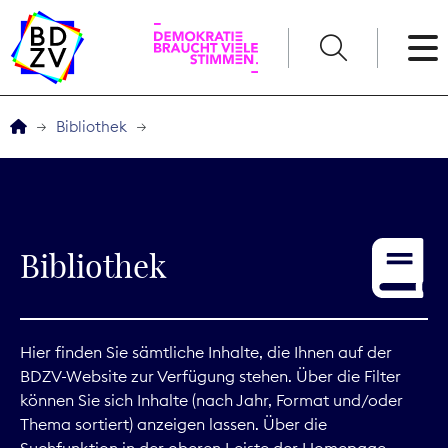
English
Bibliothek
Der BDZV
Veranstaltungen
Bibliothek
Service
THEMEN
Hier finden Sie sämtliche Inhalte, die Ihnen auf der
BDZV-Website zur Verfügung stehen. Über die Filter
Digitales
können Sie sich Inhalte (nach Jahr, Format und/oder
Thema sortiert) anzeigen lassen. Über die
Kommunikation
Suchfunktion in der oberen Leiste der Homepage