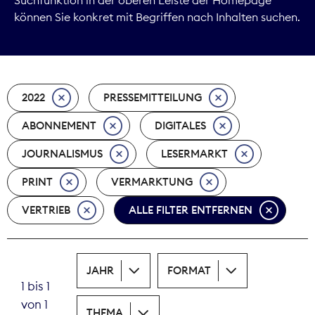
können Sie konkret mit Begriffen nach Inhalten suchen.
Marktdaten
Medienpolitik
2022
PRESSEMITTEILUNG
Nachhaltigkeit
ABONNEMENT
DIGITALES
Nachwuchs
JOURNALISMUS
LESERMARKT
Nova Award
PRINT
VERMARKTUNG
Pressefreiheit
VERTRIEB
ALLE FILTER ENTFERNEN
Print
JAHR
FORMAT
Recht
1 bis 1
von 1
Tarifpolitik
THEMA