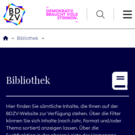
English
Bibliothek
Der BDZV
Veranstaltungen
Bibliothek
Service
THEMEN
Hier finden Sie sämtliche Inhalte, die Ihnen auf der
BDZV-Website zur Verfügung stehen. Über die Filter
Digitales
können Sie sich Inhalte (nach Jahr, Format und/oder
Thema sortiert) anzeigen lassen. Über die
Kommunikation
Suchfunktion in der oberen Leiste der Homepage