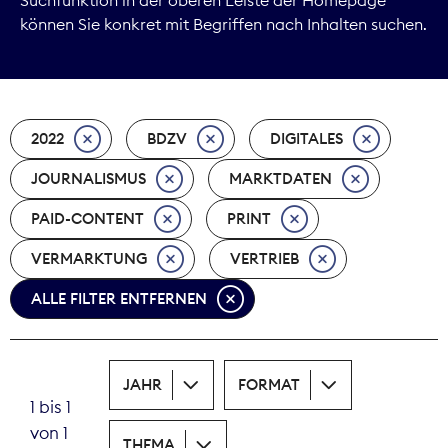
können Sie konkret mit Begriffen nach Inhalten suchen.
Marktdaten
Medienpolitik
2022
BDZV
DIGITALES
Nachhaltigkeit
JOURNALISMUS
MARKTDATEN
Nachwuchs
PAID-CONTENT
PRINT
Nova Award
VERMARKTUNG
VERTRIEB
Pressefreiheit
ALLE FILTER ENTFERNEN
Print
JAHR
FORMAT
Recht
1 bis 1
von 1
Tarifpolitik
THEMA