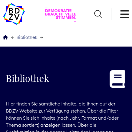
English
Bibliothek
Der BDZV
Veranstaltungen
Bibliothek
Service
THEMEN
Hier finden Sie sämtliche Inhalte, die Ihnen auf der
BDZV-Website zur Verfügung stehen. Über die Filter
Digitales
können Sie sich Inhalte (nach Jahr, Format und/oder
Thema sortiert) anzeigen lassen. Über die
Kommunikation
Suchfunktion in der oberen Leiste der Homepage