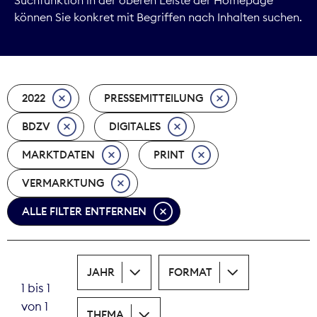
können Sie konkret mit Begriffen nach Inhalten suchen.
Marktdaten
Medienpolitik
2022
PRESSEMITTEILUNG
Nachhaltigkeit
BDZV
DIGITALES
Nachwuchs
MARKTDATEN
PRINT
Nova Award
VERMARKTUNG
Pressefreiheit
ALLE FILTER ENTFERNEN
Print
JAHR
FORMAT
Recht
1 bis 1
von 1
Tarifpolitik
THEMA