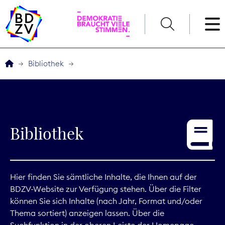
English
Bibliothek
Der BDZV
Veranstaltungen
Bibliothek
Service
THEMEN
Hier finden Sie sämtliche Inhalte, die Ihnen auf der
BDZV-Website zur Verfügung stehen. Über die Filter
Digitales
können Sie sich Inhalte (nach Jahr, Format und/oder
Thema sortiert) anzeigen lassen. Über die
Kommunikation
Suchfunktion in der oberen Leiste der Homepage