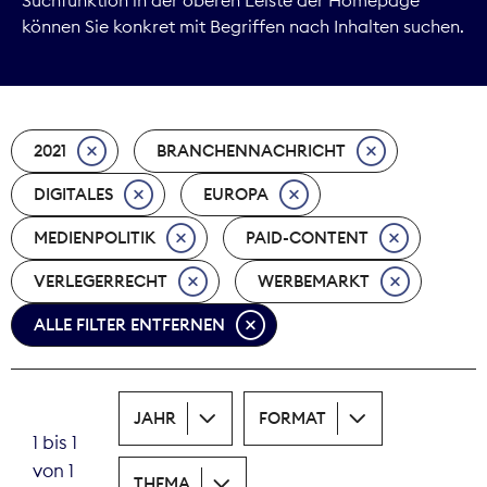
können Sie konkret mit Begriffen nach Inhalten suchen.
Marktdaten
Medienpolitik
2021
BRANCHENNACHRICHT
Nachhaltigkeit
DIGITALES
EUROPA
Nachwuchs
MEDIENPOLITIK
PAID-CONTENT
Nova Award
VERLEGERRECHT
WERBEMARKT
Pressefreiheit
ALLE FILTER ENTFERNEN
Print
JAHR
FORMAT
Recht
1 bis 1
von 1
Tarifpolitik
THEMA