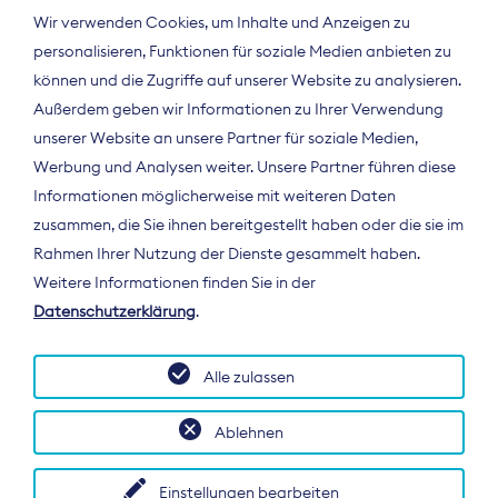
Wir verwenden Cookies, um Inhalte und Anzeigen zu
personalisieren, Funktionen für soziale Medien anbieten zu
können und die Zugriffe auf unserer Website zu analysieren.
Außerdem geben wir Informationen zu Ihrer Verwendung
unserer Website an unsere Partner für soziale Medien,
Werbung und Analysen weiter. Unsere Partner führen diese
Informationen möglicherweise mit weiteren Daten
ÜBER UNS
zusammen, die Sie ihnen bereitgestellt haben oder die sie im
Der Bundesverband Digitalpublisher und
Rahmen Ihrer Nutzung der Dienste gesammelt haben.
Zeitungsverleger (BDZV) vertritt als
Weitere Informationen finden Sie in der
Spitzenorganisation die Interessen der
Datenschutzerklärung
.
Zeitungsverlage und digitalen Publisher in
Deutschland und auf EU-Ebene.
Alle zulassen
Ablehnen
Einstellungen bearbeiten