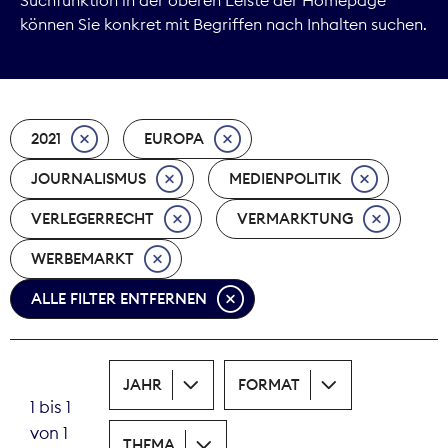
können Sie konkret mit Begriffen nach Inhalten suchen.
Marktdaten
Medienpolitik
2021
EUROPA
Nachhaltigkeit
JOURNALISMUS
MEDIENPOLITIK
Nachwuchs
VERLEGERRECHT
VERMARKTUNG
Nova Award
WERBEMARKT
Pressefreiheit
ALLE FILTER ENTFERNEN
Print
JAHR
FORMAT
Recht
1 bis 1
von 1
Tarifpolitik
THEMA