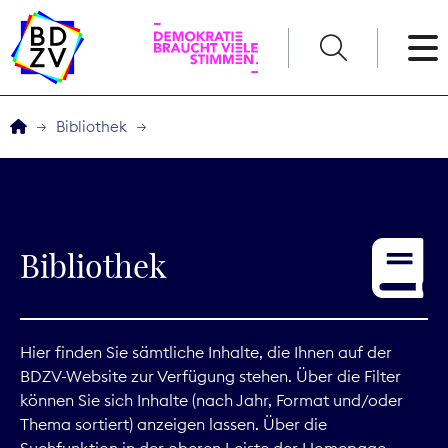
English
Bibliothek
Der BDZV
Veranstaltungen
Bibliothek
Service
THEMEN
Hier finden Sie sämtliche Inhalte, die Ihnen auf der
BDZV-Website zur Verfügung stehen. Über die Filter
Digitales
können Sie sich Inhalte (nach Jahr, Format und/oder
Thema sortiert) anzeigen lassen. Über die
Kommunikation
Suchfunktion in der oberen Leiste der Homepage