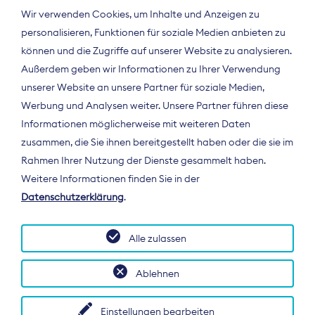
Wir verwenden Cookies, um Inhalte und Anzeigen zu
personalisieren, Funktionen für soziale Medien anbieten zu
können und die Zugriffe auf unserer Website zu analysieren.
Außerdem geben wir Informationen zu Ihrer Verwendung
unserer Website an unsere Partner für soziale Medien,
Werbung und Analysen weiter. Unsere Partner führen diese
Informationen möglicherweise mit weiteren Daten
ÜBER UNS
zusammen, die Sie ihnen bereitgestellt haben oder die sie im
Der Bundesverband Digitalpublisher und
Rahmen Ihrer Nutzung der Dienste gesammelt haben.
Zeitungsverleger (BDZV) vertritt als
Weitere Informationen finden Sie in der
Spitzenorganisation die Interessen der
Datenschutzerklärung
.
Zeitungsverlage und digitalen Publisher in
Deutschland und auf EU-Ebene.
Alle zulassen
Ablehnen
Einstellungen bearbeiten