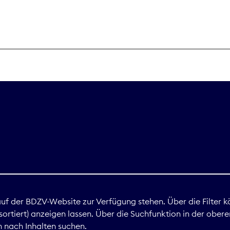
THEMEN
Digitales
Marktdaten
Nachhaltigkei
Nova Award
land
 auf der BDZV-Website zur Verfügung stehen. Über die Filter k
ortiert) anzeigen lassen. Über die Suchfunktion in der obere
Print
 nach Inhalten suchen.