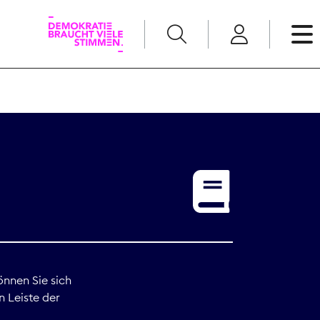
English
Kommunikation
Medienpolitik
t
Nachwuchs
Pressefreiheit
önnen Sie sich
n Leiste der
Recht