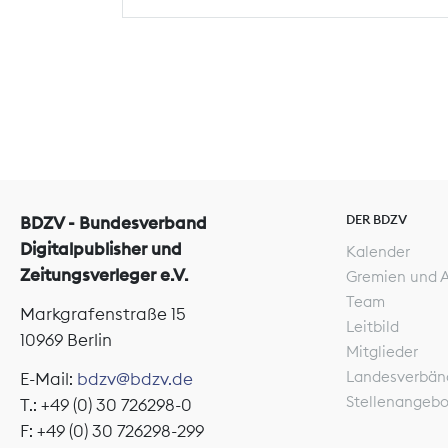
DER BDZV
BDZV - Bundesverband
Digitalpublisher und
Kalender
Zeitungsverleger e.V.
Gremien und 
Team
Markgrafenstraße 15
Leitbild
10969 Berlin
Mitglieder
Landesverbän
E-Mail:
bdzv@bdzv.de
Stellenangeb
T.: +49 (0) 30 726298-0
F: +49 (0) 30 726298-299