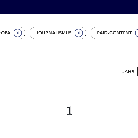
Tarifpolitik
Wächterpreis
ROPA
JOURNALISMUS
PAID-CONTENT
JAHR
1