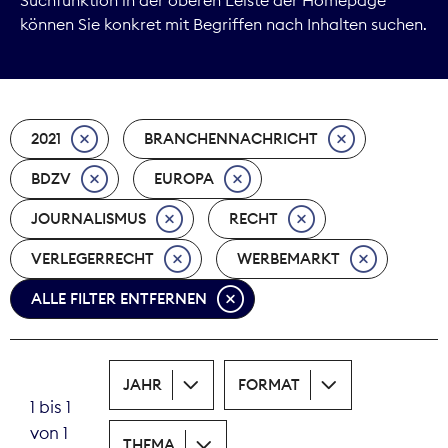
können Sie konkret mit Begriffen nach Inhalten suchen.
Marktdaten
Medienpolitik
2021
BRANCHENNACHRICHT
Nachhaltigkeit
BDZV
EUROPA
Nachwuchs
JOURNALISMUS
RECHT
Nova Award
VERLEGERRECHT
WERBEMARKT
Pressefreiheit
ALLE FILTER ENTFERNEN
Print
JAHR
FORMAT
Recht
1 bis 1
von 1
Tarifpolitik
THEMA