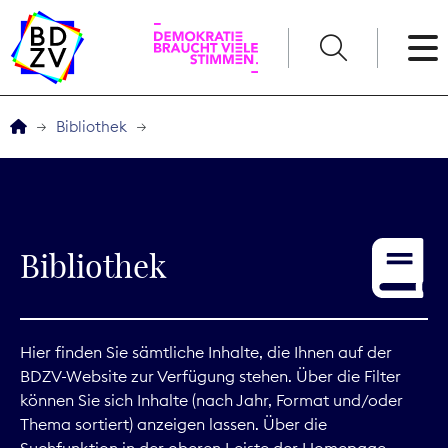
English
Bibliothek
Der BDZV
Veranstaltungen
Bibliothek
Service
THEMEN
Hier finden Sie sämtliche Inhalte, die Ihnen auf der
BDZV-Website zur Verfügung stehen. Über die Filter
Digitales
können Sie sich Inhalte (nach Jahr, Format und/oder
Thema sortiert) anzeigen lassen. Über die
Kommunikation
Suchfunktion in der oberen Leiste der Homepage