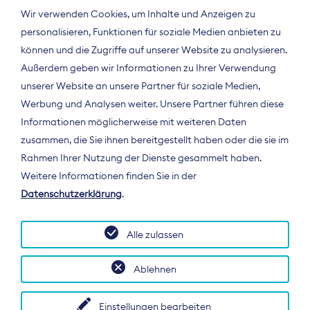
Wir verwenden Cookies, um Inhalte und Anzeigen zu
personalisieren, Funktionen für soziale Medien anbieten zu
können und die Zugriffe auf unserer Website zu analysieren.
Außerdem geben wir Informationen zu Ihrer Verwendung
unserer Website an unsere Partner für soziale Medien,
Werbung und Analysen weiter. Unsere Partner führen diese
Informationen möglicherweise mit weiteren Daten
ÜBER UNS
zusammen, die Sie ihnen bereitgestellt haben oder die sie im
Der Bundesverband Digitalpublisher und
Rahmen Ihrer Nutzung der Dienste gesammelt haben.
Zeitungsverleger (BDZV) vertritt als
Weitere Informationen finden Sie in der
Spitzenorganisation die Interessen der
Datenschutzerklärung
.
Zeitungsverlage und digitalen Publisher in
Deutschland und auf EU-Ebene.
Alle zulassen
Ablehnen
Einstellungen bearbeiten