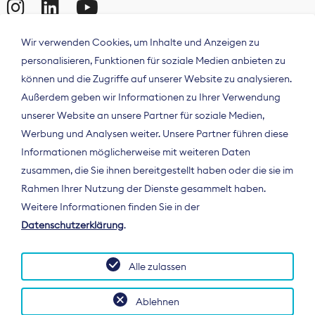
Wir verwenden Cookies, um Inhalte und Anzeigen zu
personalisieren, Funktionen für soziale Medien anbieten zu
können und die Zugriffe auf unserer Website zu analysieren.
Außerdem geben wir Informationen zu Ihrer Verwendung
unserer Website an unsere Partner für soziale Medien,
Werbung und Analysen weiter. Unsere Partner führen diese
Informationen möglicherweise mit weiteren Daten
ÜBER UNS
zusammen, die Sie ihnen bereitgestellt haben oder die sie im
Der Bundesverband Digitalpublisher und
Rahmen Ihrer Nutzung der Dienste gesammelt haben.
Zeitungsverleger (BDZV) vertritt als
Weitere Informationen finden Sie in der
Spitzenorganisation die Interessen der
Datenschutzerklärung
.
Zeitungsverlage und digitalen Publisher in
Deutschland und auf EU-Ebene.
Alle zulassen
Ablehnen