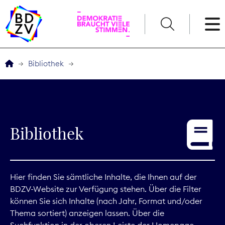
English
Bibliothek
Der BDZV
Veranstaltungen
Bibliothek
Service
THEMEN
Hier finden Sie sämtliche Inhalte, die Ihnen auf der
BDZV-Website zur Verfügung stehen. Über die Filter
Digitales
können Sie sich Inhalte (nach Jahr, Format und/oder
Thema sortiert) anzeigen lassen. Über die
Kommunikation
Suchfunktion in der oberen Leiste der Homepage