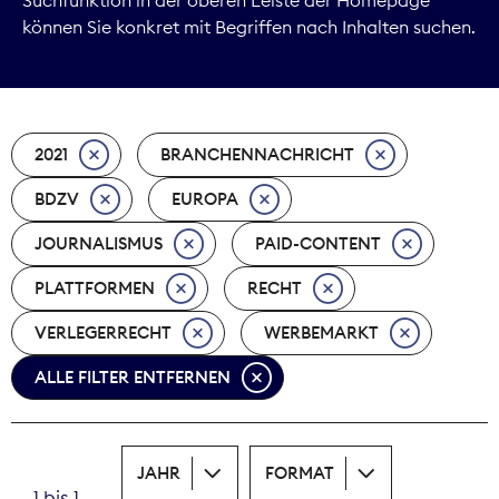
können Sie konkret mit Begriffen nach Inhalten suchen.
Marktdaten
Medienpolitik
2021
BRANCHENNACHRICHT
Nachhaltigkeit
BDZV
EUROPA
Nachwuchs
JOURNALISMUS
PAID-CONTENT
Nova Award
PLATTFORMEN
RECHT
Pressefreiheit
VERLEGERRECHT
WERBEMARKT
ALLE FILTER ENTFERNEN
Print
Recht
JAHR
FORMAT
Tarifpolitik
1 bis 1