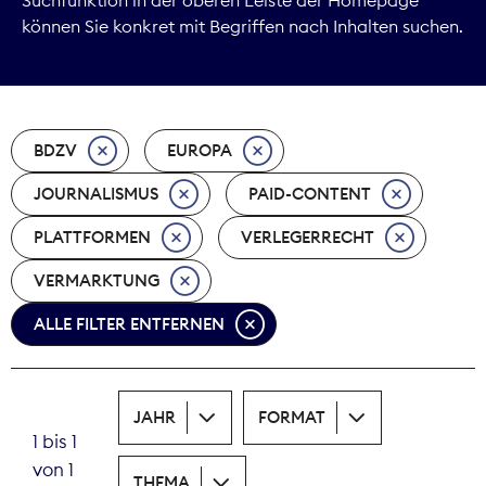
können Sie konkret mit Begriffen nach Inhalten suchen.
Marktdaten
Medienpolitik
BDZV
EUROPA
Nachhaltigkeit
JOURNALISMUS
PAID-CONTENT
Nachwuchs
PLATTFORMEN
VERLEGERRECHT
Nova Award
VERMARKTUNG
Pressefreiheit
ALLE FILTER ENTFERNEN
Print
JAHR
FORMAT
Recht
1 bis 1
von 1
Tarifpolitik
THEMA