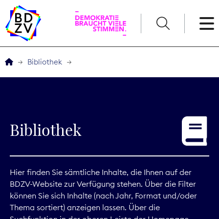
English
Bibliothek
Der BDZV
Veranstaltungen
Bibliothek
Service
THEMEN
Hier finden Sie sämtliche Inhalte, die Ihnen auf der
BDZV-Website zur Verfügung stehen. Über die Filter
Digitales
können Sie sich Inhalte (nach Jahr, Format und/oder
Thema sortiert) anzeigen lassen. Über die
Kommunikation
Suchfunktion in der oberen Leiste der Homepage