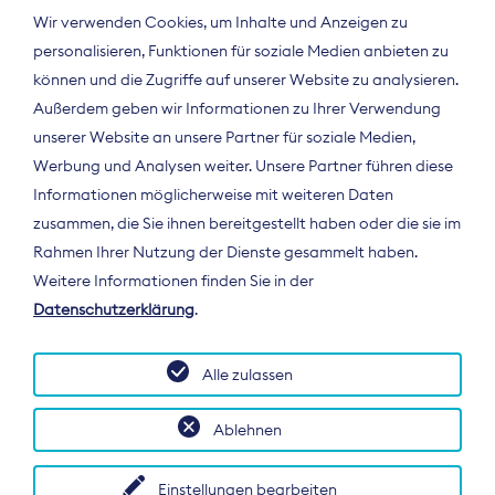
Wir verwenden Cookies, um Inhalte und Anzeigen zu
personalisieren, Funktionen für soziale Medien anbieten zu
können und die Zugriffe auf unserer Website zu analysieren.
Außerdem geben wir Informationen zu Ihrer Verwendung
unserer Website an unsere Partner für soziale Medien,
Werbung und Analysen weiter. Unsere Partner führen diese
Informationen möglicherweise mit weiteren Daten
ÜBER UNS
zusammen, die Sie ihnen bereitgestellt haben oder die sie im
Der Bundesverband Digitalpublisher und
Rahmen Ihrer Nutzung der Dienste gesammelt haben.
Zeitungsverleger (BDZV) vertritt als
Weitere Informationen finden Sie in der
Spitzenorganisation die Interessen der
Datenschutzerklärung
.
Zeitungsverlage und digitalen Publisher in
Deutschland und auf EU-Ebene.
Alle zulassen
Ablehnen
Einstellungen bearbeiten