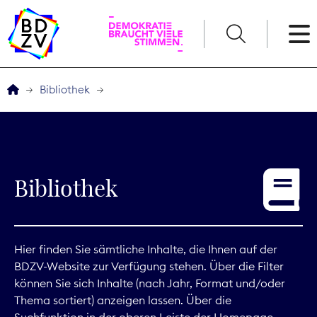
English
Bibliothek
Der BDZV
Veranstaltungen
Bibliothek
Service
THEMEN
Hier finden Sie sämtliche Inhalte, die Ihnen auf der
BDZV-Website zur Verfügung stehen. Über die Filter
Digitales
können Sie sich Inhalte (nach Jahr, Format und/oder
Thema sortiert) anzeigen lassen. Über die
Kommunikation
Suchfunktion in der oberen Leiste der Homepage