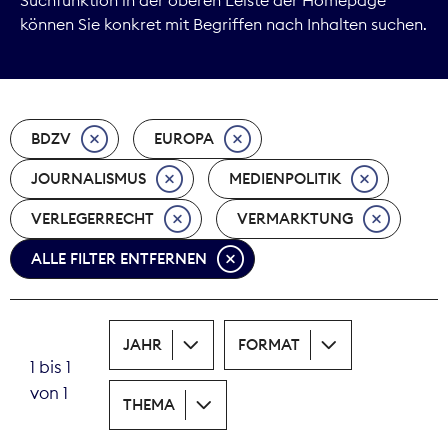
können Sie konkret mit Begriffen nach Inhalten suchen.
Marktdaten
Medienpolitik
BDZV
EUROPA
Nachhaltigkeit
JOURNALISMUS
MEDIENPOLITIK
Nachwuchs
VERLEGERRECHT
VERMARKTUNG
Nova Award
ALLE FILTER ENTFERNEN
Pressefreiheit
Print
JAHR
FORMAT
1 bis 1
Recht
von 1
THEMA
Tarifpolitik