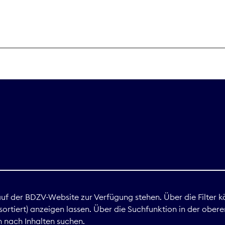
THEMEN
Digitales
Marktdaten
Nachhaltigkei
Nova Award
land
 auf der BDZV-Website zur Verfügung stehen. Über die Filter k
ortiert) anzeigen lassen. Über die Suchfunktion in der obere
Print
 nach Inhalten suchen.