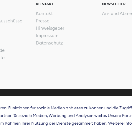
KONTAKT
NEWSLETTER
Kontakt
An- und Abme
Ausschüsse
Presse
Hinweisgeber
Impressum
Datenschutz
de
ote
en, Funktionen für soziale Medien anbieten zu können und die Zugri
rband Digitalpublisher und Zeitungsverleger (BDZV) vert
tner für soziale Medien, Werbung und Analysen weiter. Unsere Partne
isation die Interessen der Zeitungsverlage und digitalen
e im Rahmen Ihrer Nutzung der Dienste gesammelt haben. Weitere Info
 und auf EU-Ebene.