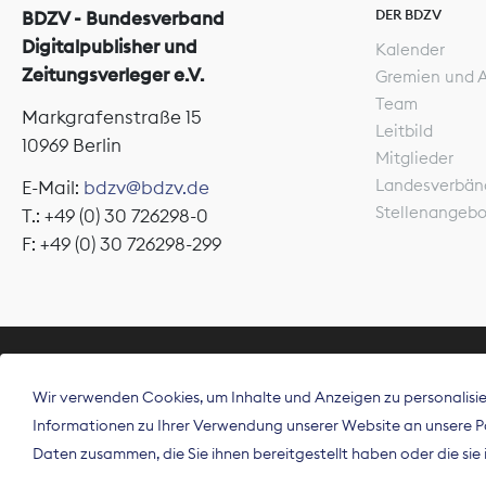
DER BDZV
BDZV - Bundesverband
Digitalpublisher und
Kalender
Zeitungsverleger e.V.
Gremien und 
Team
Markgrafenstraße 15
Leitbild
10969 Berlin
Mitglieder
Landesverbän
E-Mail:
bdzv@bdzv.de
Stellenangeb
T.: +49 (0) 30 726298-0
F: +49 (0) 30 726298-299
ÜBER UNS
Wir verwenden Cookies, um Inhalte und Anzeigen zu personalisier
Der Bundesve
Informationen zu Ihrer Verwendung unserer Website an unsere Par
Spitzenorgan
Daten zusammen, die Sie ihnen bereitgestellt haben oder die si
Deutschland