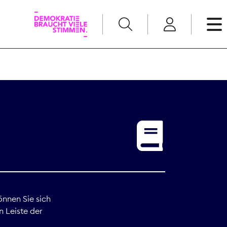
English
Kommunikation
Medienpolitik
t
Nachwuchs
Pressefreiheit
önnen Sie sich
n Leiste der
Recht