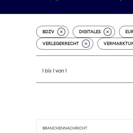
BDZV
DIGITALES
EU
VERLEGERRECHT
VERMARKTU
1 bis 1 von 1
BRANCHENNACHRICHT