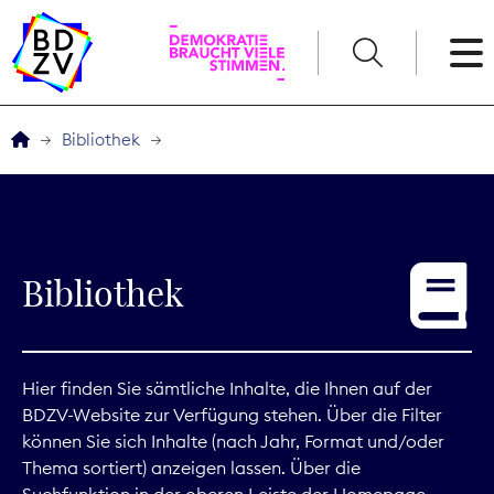
English
Bibliothek
Der BDZV
Veranstaltungen
Bibliothek
Service
THEMEN
Hier finden Sie sämtliche Inhalte, die Ihnen auf der
BDZV-Website zur Verfügung stehen. Über die Filter
Digitales
können Sie sich Inhalte (nach Jahr, Format und/oder
Thema sortiert) anzeigen lassen. Über die
Kommunikation
Suchfunktion in der oberen Leiste der Homepage