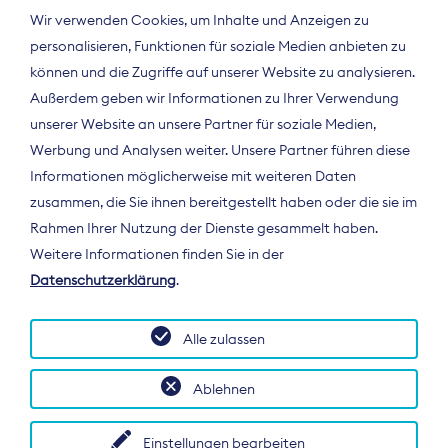
Wir verwenden Cookies, um Inhalte und Anzeigen zu
personalisieren, Funktionen für soziale Medien anbieten zu
können und die Zugriffe auf unserer Website zu analysieren.
Außerdem geben wir Informationen zu Ihrer Verwendung
unserer Website an unsere Partner für soziale Medien,
Werbung und Analysen weiter. Unsere Partner führen diese
Informationen möglicherweise mit weiteren Daten
ÜBER UNS
zusammen, die Sie ihnen bereitgestellt haben oder die sie im
Der Bundesverband Digitalpublisher und
Rahmen Ihrer Nutzung der Dienste gesammelt haben.
Zeitungsverleger (BDZV) vertritt als
Weitere Informationen finden Sie in der
Spitzenorganisation die Interessen der
Datenschutzerklärung
.
Zeitungsverlage und digitalen Publisher in
Deutschland und auf EU-Ebene.
Alle zulassen
Ablehnen
Einstellungen bearbeiten