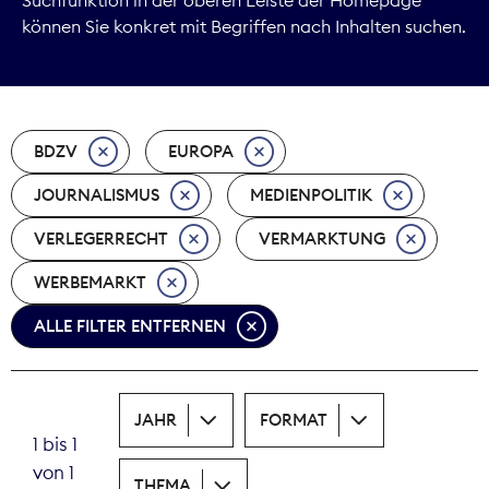
können Sie konkret mit Begriffen nach Inhalten suchen.
Marktdaten
Medienpolitik
BDZV
EUROPA
Nachhaltigkeit
JOURNALISMUS
MEDIENPOLITIK
Nachwuchs
VERLEGERRECHT
VERMARKTUNG
Nova Award
WERBEMARKT
Pressefreiheit
ALLE FILTER ENTFERNEN
Print
JAHR
FORMAT
Recht
1 bis 1
von 1
Tarifpolitik
THEMA