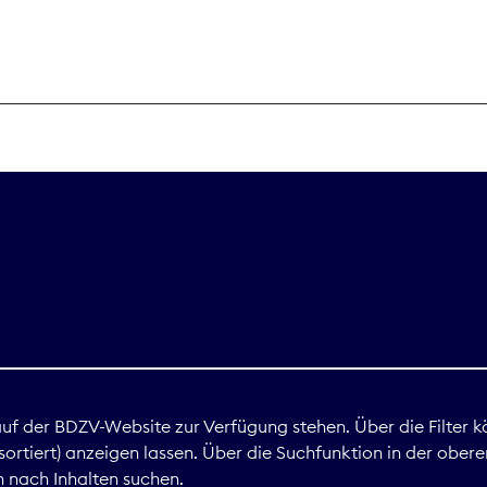
THEMEN
Digitales
Marktdaten
Nachhaltigkei
Nova Award
land
 auf der BDZV-Website zur Verfügung stehen. Über die Filter k
ortiert) anzeigen lassen. Über die Suchfunktion in der obere
Print
 nach Inhalten suchen.