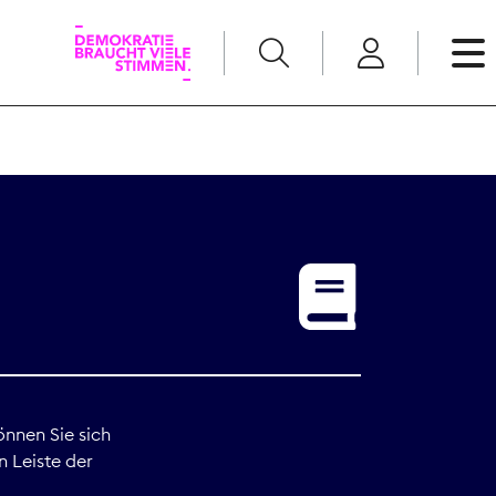
English
Kommunikation
Medienpolitik
t
Nachwuchs
Pressefreiheit
önnen Sie sich
n Leiste der
Recht