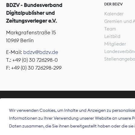
DER BDZV
BDZV - Bundesverband
Digitalpublisher und
Kalender
Zeitungsverleger e.V.
Gremien und 
Team
Markgrafenstraße 15
Leitbild
10969 Berlin
Mitglieder
Landesverbän
E-Mail:
bdzv@bdzv.de
Stellenangeb
T.: +49 (0) 30 726298-0
F: +49 (0) 30 726298-299
ÜBER UNS
Wir verwenden Cookies, um Inhalte und Anzeigen zu personalisier
Der Bundesve
Informationen zu Ihrer Verwendung unserer Website an unsere Par
Spitzenorgan
Daten zusammen, die Sie ihnen bereitgestellt haben oder die si
Deutschland