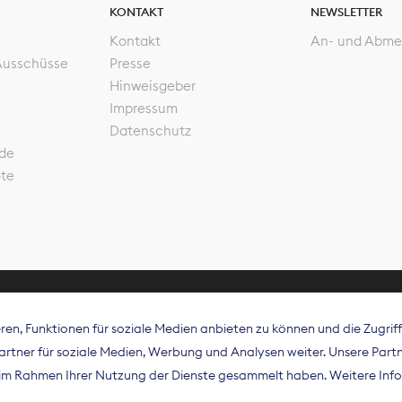
KONTAKT
NEWSLETTER
Kontakt
An- und Abme
Ausschüsse
Presse
Hinweisgeber
Impressum
Datenschutz
de
ote
en, Funktionen für soziale Medien anbieten zu können und die Zugri
rband Digitalpublisher und Zeitungsverleger (BDZV) vert
tner für soziale Medien, Werbung und Analysen weiter. Unsere Partne
isation die Interessen der Zeitungsverlage und digitalen
e im Rahmen Ihrer Nutzung der Dienste gesammelt haben. Weitere Info
 und auf EU-Ebene.