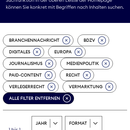
können Sie konkret mit Begriffen nach Inhalten suchen.
Marktdaten
Medienpolitik
BRANCHENNACHRICHT
BDZV
Nachhaltigkeit
DIGITALES
EUROPA
Nachwuchs
JOURNALISMUS
MEDIENPOLITIK
Nova Award
PAID-CONTENT
RECHT
Pressefreiheit
VERLEGERRECHT
VERMARKTUNG
ALLE FILTER ENTFERNEN
Print
Recht
JAHR
FORMAT
Tarifpolitik
1 bis 1