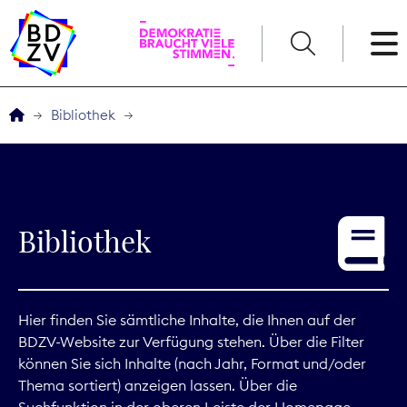
English
Bibliothek
Der BDZV
Veranstaltungen
Bibliothek
Service
THEMEN
Hier finden Sie sämtliche Inhalte, die Ihnen auf der
BDZV-Website zur Verfügung stehen. Über die Filter
Digitales
können Sie sich Inhalte (nach Jahr, Format und/oder
Thema sortiert) anzeigen lassen. Über die
Kommunikation
Suchfunktion in der oberen Leiste der Homepage