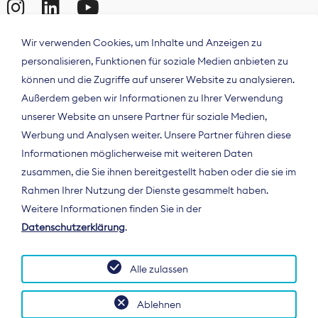
Wir verwenden Cookies, um Inhalte und Anzeigen zu
personalisieren, Funktionen für soziale Medien anbieten zu
können und die Zugriffe auf unserer Website zu analysieren.
Außerdem geben wir Informationen zu Ihrer Verwendung
unserer Website an unsere Partner für soziale Medien,
Werbung und Analysen weiter. Unsere Partner führen diese
Informationen möglicherweise mit weiteren Daten
ÜBER UNS
zusammen, die Sie ihnen bereitgestellt haben oder die sie im
Der Bundesverband Digitalpublisher und
Rahmen Ihrer Nutzung der Dienste gesammelt haben.
Zeitungsverleger (BDZV) vertritt als
Weitere Informationen finden Sie in der
Spitzenorganisation die Interessen der
Datenschutzerklärung
.
Zeitungsverlage und digitalen Publisher in
Deutschland und auf EU-Ebene.
Alle zulassen
Ablehnen