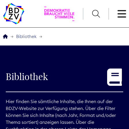
English
Bibliothek
Der BDZV
Veranstaltungen
Bibliothek
Service
THEMEN
Hier finden Sie sämtliche Inhalte, die Ihnen auf der
BDZV-Website zur Verfügung stehen. Über die Filter
Digitales
können Sie sich Inhalte (nach Jahr, Format und/oder
Thema sortiert) anzeigen lassen. Über die
Kommunikation
Suchfunktion in der oberen Leiste der Homepage