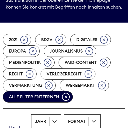
können Sie konkret mit Begriffen nach Inhalten suchen.
Marktdaten
Medienpolitik
2021
BDZV
DIGITALES
Nachhaltigkeit
EUROPA
JOURNALISMUS
Nachwuchs
MEDIENPOLITIK
PAID-CONTENT
Nova Award
RECHT
VERLEGERRECHT
Pressefreiheit
VERMARKTUNG
WERBEMARKT
ALLE FILTER ENTFERNEN
Print
Recht
JAHR
FORMAT
Tarifpolitik
1 bis 1