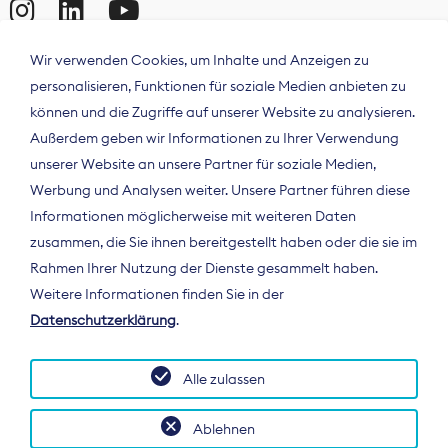
Wir verwenden Cookies, um Inhalte und Anzeigen zu
personalisieren, Funktionen für soziale Medien anbieten zu
können und die Zugriffe auf unserer Website zu analysieren.
Außerdem geben wir Informationen zu Ihrer Verwendung
unserer Website an unsere Partner für soziale Medien,
Werbung und Analysen weiter. Unsere Partner führen diese
Informationen möglicherweise mit weiteren Daten
ÜBER UNS
zusammen, die Sie ihnen bereitgestellt haben oder die sie im
Der Bundesverband Digitalpublisher und
Rahmen Ihrer Nutzung der Dienste gesammelt haben.
Zeitungsverleger (BDZV) vertritt als
Weitere Informationen finden Sie in der
Spitzenorganisation die Interessen der
Datenschutzerklärung
.
Zeitungsverlage und digitalen Publisher in
Deutschland und auf EU-Ebene.
Alle zulassen
Ablehnen