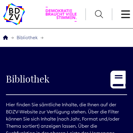
English
Bibliothek
Der BDZV
Veranstaltungen
Bibliothek
Service
THEMEN
Hier finden Sie sämtliche Inhalte, die Ihnen auf der
BDZV-Website zur Verfügung stehen. Über die Filter
Digitales
können Sie sich Inhalte (nach Jahr, Format und/oder
Thema sortiert) anzeigen lassen. Über die
Kommunikation
Suchfunktion in der oberen Leiste der Homepage