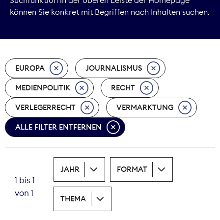
können Sie konkret mit Begriffen nach Inhalten suchen.
Marktdaten
Medienpolitik
EUROPA
JOURNALISMUS
Nachhaltigkeit
MEDIENPOLITIK
RECHT
Nachwuchs
VERLEGERRECHT
VERMARKTUNG
Nova Award
ALLE FILTER ENTFERNEN
Pressefreiheit
Print
JAHR
FORMAT
1 bis 1
Recht
von 1
THEMA
Tarifpolitik