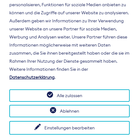
personalisieren, Funktionen für soziale Medien anbieten zu
können und die Zugriffe auf unserer Website zu analysieren.
Außerdem geben wir Informationen zu Ihrer Verwendung
unserer Website an unsere Partner für soziale Medien,
Werbung und Analysen weiter. Unsere Partner führen diese
Informationen möglicherweise mit weiteren Daten
ÜBER UNS
zusammen, die Sie ihnen bereitgestellt haben oder die sie im
Der Bundesverband Digitalpublisher und
Rahmen Ihrer Nutzung der Dienste gesammelt haben.
Zeitungsverleger (BDZV) vertritt als
Weitere Informationen finden Sie in der
Spitzenorganisation die Interessen der
Datenschutzerklärung
.
Zeitungsverlage und digitalen Publisher in
Deutschland und auf EU-Ebene.
Alle zulassen
Ablehnen
Einstellungen bearbeiten
© 2026 BDZV. All rights reserved.