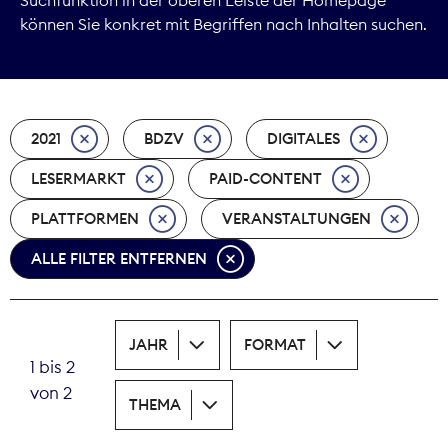
können Sie konkret mit Begriffen nach Inhalten suchen.
Marktdaten
Medienpolitik
2021
BDZV
DIGITALES
Nachhaltigkeit
LESERMARKT
PAID-CONTENT
Nachwuchs
PLATTFORMEN
VERANSTALTUNGEN
Nova Award
ALLE FILTER ENTFERNEN
Pressefreiheit
Print
JAHR
FORMAT
1 bis 2
Recht
von 2
THEMA
Tarifpolitik