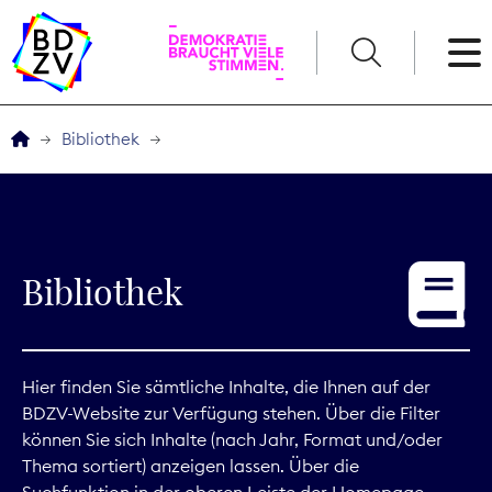
English
Bibliothek
Der BDZV
Veranstaltungen
Bibliothek
Service
THEMEN
Hier finden Sie sämtliche Inhalte, die Ihnen auf der
BDZV-Website zur Verfügung stehen. Über die Filter
Digitales
können Sie sich Inhalte (nach Jahr, Format und/oder
Thema sortiert) anzeigen lassen. Über die
Kommunikation
Suchfunktion in der oberen Leiste der Homepage