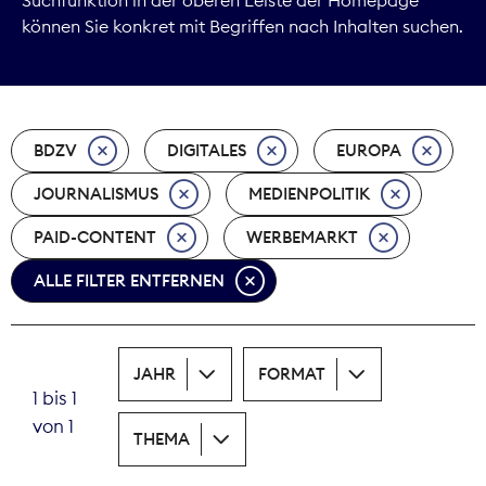
können Sie konkret mit Begriffen nach Inhalten suchen.
Marktdaten
Medienpolitik
BDZV
DIGITALES
EUROPA
Nachhaltigkeit
JOURNALISMUS
MEDIENPOLITIK
Nachwuchs
PAID-CONTENT
WERBEMARKT
Nova Award
ALLE FILTER ENTFERNEN
Pressefreiheit
Print
JAHR
FORMAT
1 bis 1
Recht
von 1
THEMA
Tarifpolitik