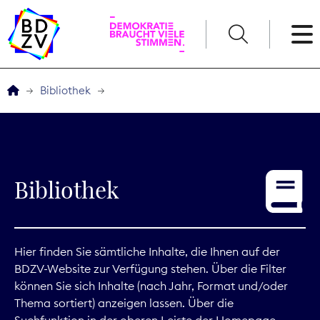
English
Bibliothek
Der BDZV
Veranstaltungen
Bibliothek
Service
THEMEN
Hier finden Sie sämtliche Inhalte, die Ihnen auf der
BDZV-Website zur Verfügung stehen. Über die Filter
Digitales
können Sie sich Inhalte (nach Jahr, Format und/oder
Thema sortiert) anzeigen lassen. Über die
Kommunikation
Suchfunktion in der oberen Leiste der Homepage