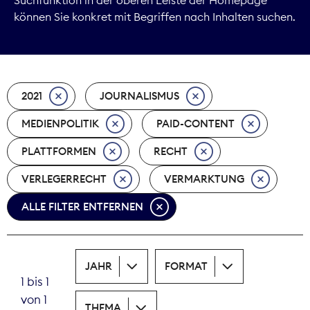
können Sie konkret mit Begriffen nach Inhalten suchen.
Marktdaten
Medienpolitik
2021
JOURNALISMUS
Nachhaltigkeit
MEDIENPOLITIK
PAID-CONTENT
Nachwuchs
PLATTFORMEN
RECHT
Nova Award
VERLEGERRECHT
VERMARKTUNG
Pressefreiheit
ALLE FILTER ENTFERNEN
Print
JAHR
FORMAT
Recht
1 bis 1
von 1
Tarifpolitik
THEMA