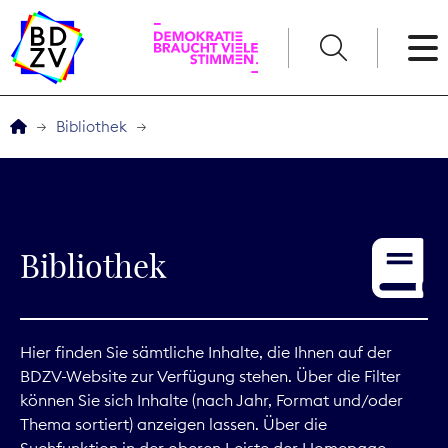
English
Bibliothek
Der BDZV
Veranstaltungen
Bibliothek
Service
THEMEN
Hier finden Sie sämtliche Inhalte, die Ihnen auf der
BDZV-Website zur Verfügung stehen. Über die Filter
Digitales
können Sie sich Inhalte (nach Jahr, Format und/oder
Thema sortiert) anzeigen lassen. Über die
Kommunikation
Suchfunktion in der oberen Leiste der Homepage