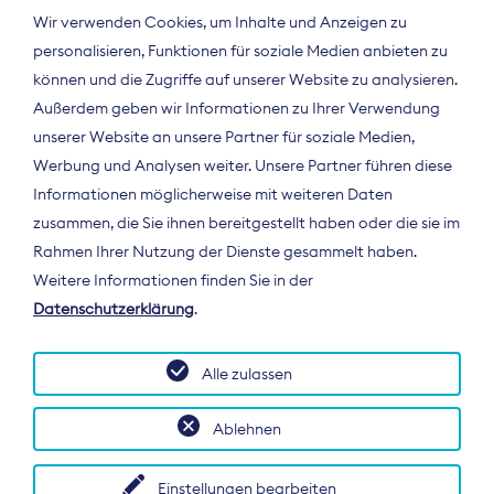
Wir verwenden Cookies, um Inhalte und Anzeigen zu
personalisieren, Funktionen für soziale Medien anbieten zu
können und die Zugriffe auf unserer Website zu analysieren.
Außerdem geben wir Informationen zu Ihrer Verwendung
unserer Website an unsere Partner für soziale Medien,
Werbung und Analysen weiter. Unsere Partner führen diese
Informationen möglicherweise mit weiteren Daten
ÜBER UNS
zusammen, die Sie ihnen bereitgestellt haben oder die sie im
Der Bundesverband Digitalpublisher und
Rahmen Ihrer Nutzung der Dienste gesammelt haben.
Zeitungsverleger (BDZV) vertritt als
Weitere Informationen finden Sie in der
Spitzenorganisation die Interessen der
Datenschutzerklärung
.
Zeitungsverlage und digitalen Publisher in
Deutschland und auf EU-Ebene.
Alle zulassen
Ablehnen
Einstellungen bearbeiten