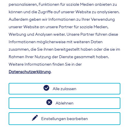
personalisieren, Funktionen für soziale Medien anbieten zu
können und die Zugriffe auf unserer Website zu analysieren.
Außerdem geben wir Informationen zu Ihrer Verwendung
unserer Website an unsere Partner für soziale Medien,
Werbung und Analysen weiter. Unsere Partner führen diese
Informationen möglicherweise mit weiteren Daten
ÜBER UNS
zusammen, die Sie ihnen bereitgestellt haben oder die sie im
Der Bundesverband Digitalpublisher und
Rahmen Ihrer Nutzung der Dienste gesammelt haben.
Zeitungsverleger (BDZV) vertritt als
Weitere Informationen finden Sie in der
Spitzenorganisation die Interessen der
Datenschutzerklärung
.
Zeitungsverlage und digitalen Publisher in
Deutschland und auf EU-Ebene.
Alle zulassen
Ablehnen
Einstellungen bearbeiten
© 2026 BDZV. All rights reserved.