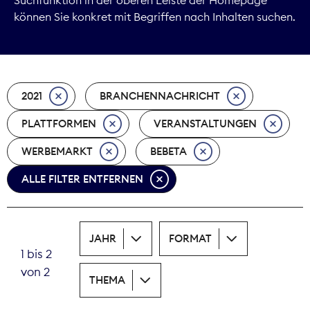
können Sie konkret mit Begriffen nach Inhalten suchen.
Marktdaten
Medienpolitik
2021
BRANCHENNACHRICHT
Nachhaltigkeit
PLATTFORMEN
VERANSTALTUNGEN
Nachwuchs
WERBEMARKT
BEBETA
Nova Award
ALLE FILTER ENTFERNEN
Pressefreiheit
Print
JAHR
FORMAT
1 bis 2
Recht
von 2
THEMA
Tarifpolitik