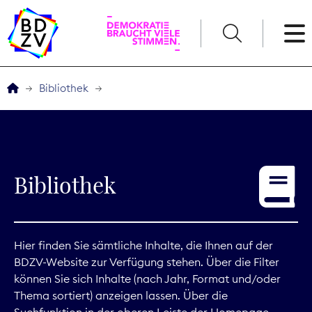
English
Bibliothek
Der BDZV
Veranstaltungen
Bibliothek
Service
THEMEN
Hier finden Sie sämtliche Inhalte, die Ihnen auf der
BDZV-Website zur Verfügung stehen. Über die Filter
Digitales
können Sie sich Inhalte (nach Jahr, Format und/oder
Thema sortiert) anzeigen lassen. Über die
Kommunikation
Suchfunktion in der oberen Leiste der Homepage